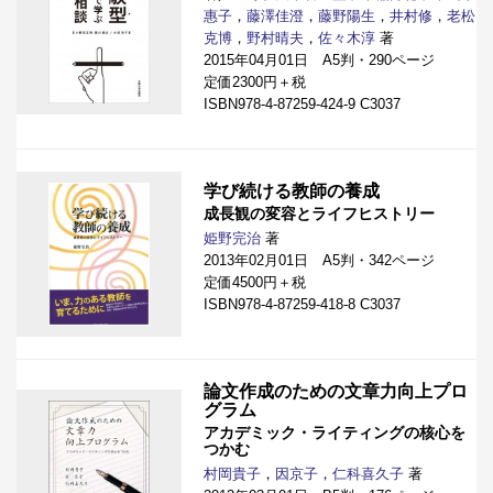
惠子
，
藤澤佳澄
，
藤野陽生
，
井村修
，
老松
克博
，
野村晴夫
，
佐々木淳
著
2015年04月01日 A5判・290ページ
定価2300円＋税
ISBN978-4-87259-424-9 C3037
学び続ける教師の養成
成長観の変容とライフヒストリー
姫野完治
著
2013年02月01日 A5判・342ページ
定価4500円＋税
ISBN978-4-87259-418-8 C3037
論文作成のための文章力向上プロ
グラム
アカデミック・ライティングの核心を
つかむ
村岡貴子
，
因京子
，
仁科喜久子
著