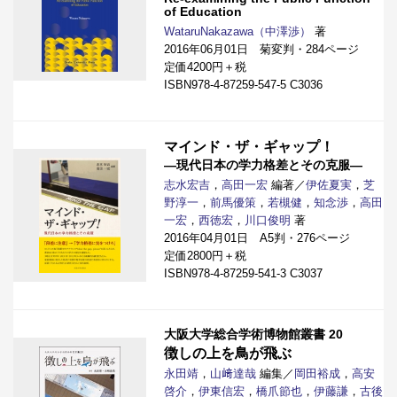
of Education
WataruNakazawa（中澤渉）
著
2016年06月01日 菊変判・284ページ
定価4200円＋税
ISBN978-4-87259-547-5 C3036
マインド・ザ・ギャップ！
―現代日本の学力格差とその克服―
志水宏吉
，
高田一宏
編著／
伊佐夏実
，
芝
野淳一
，
前馬優策
，
若槻健
，
知念渉
，
高田
一宏
，
西徳宏
，
川口俊明
著
2016年04月01日 A5判・276ページ
定価2800円＋税
ISBN978-4-87259-541-3 C3037
大阪大学総合学術博物館叢書 20
徴しの上を鳥が飛ぶ
永田靖
，
山﨑達哉
編集／
岡田裕成
，
高安
啓介
，
伊東信宏
，
橋爪節也
，
伊藤謙
，
古後