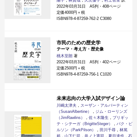
陽子
，
林貴哉
，
久次優子
，
村上智里
訳
2022年03月31日 A5判・408ページ
定価4000円＋税
ISBN978-4-87259-762-2 C3080
市民のための歴史学
テーマ・考え方・歴史像
桃木至朗
著
2022年03月31日 A5判・402ページ
定価2500円＋税
ISBN978-4-87259-756-1 C1020
未来志向の大学入試デザイン論
川嶋太津夫
，
スーザン・アルバーティン
（SusanAlbertine）
，
ジム・ローリンズ
（JimRawlins）
，
佐々木隆生
，
ブリギッ
テ・シテーガ（BrigitteSteger）
，
パク・ピ
ルソン（ParkPilson）
，
田川千尋
，
林篤
裕
，
山下仁司
，
井ノ上憲司
，
夏目達也
，
石