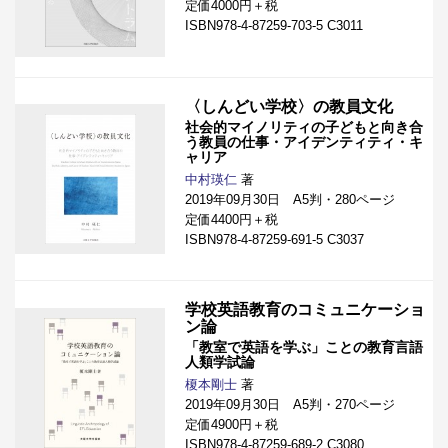
定価4000円＋税
ISBN978-4-87259-703-5 C3011
〈しんどい学校〉の教員文化
社会的マイノリティの子どもと向き合
う教員の仕事・アイデンティティ・キ
ャリア
中村瑛仁
著
2019年09月30日 A5判・280ページ
定価4400円＋税
ISBN978-4-87259-691-5 C3037
学校英語教育のコミュニケーショ
ン論
「教室で英語を学ぶ」ことの教育言語
人類学試論
榎本剛士
著
2019年09月30日 A5判・270ページ
定価4900円＋税
ISBN978-4-87259-689-2 C3080