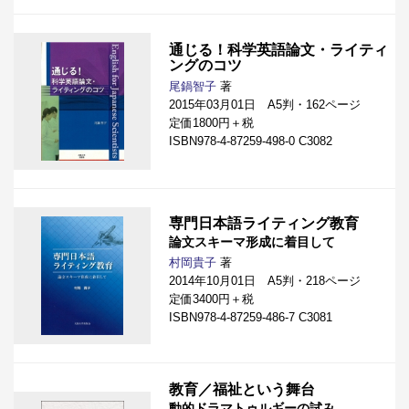
通じる！科学英語論文・ライティ
ングのコツ
尾鍋智子
著
2015年03月01日 A5判・162ページ
定価1800円＋税
ISBN978-4-87259-498-0 C3082
専門日本語ライティング教育
論文スキーマ形成に着目して
村岡貴子
著
2014年10月01日 A5判・218ページ
定価3400円＋税
ISBN978-4-87259-486-7 C3081
教育／福祉という舞台
動的ドラマトゥルギーの試み