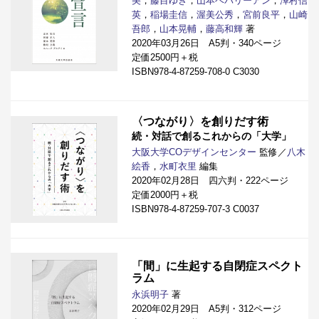
美
，
藤目ゆき
，
山本ベバリーアン
，
澤村信
英
，
稲場圭信
，
渥美公秀
，
宮前良平
，
山崎
吾郎
，
山本晃輔
，
藤高和輝
著
2020年03月26日 A5判・340ページ
定価2500円＋税
ISBN978-4-87259-708-0 C3030
〈つながり〉を創りだす術
続・対話で創るこれからの「大学」
大阪大学COデザインセンター
監修／
八木
絵香
，
水町衣里
編集
2020年02月28日 四六判・222ページ
定価2000円＋税
ISBN978-4-87259-707-3 C0037
「間」に生起する自閉症スペクト
ラム
永浜明子
著
2020年02月29日 A5判・312ページ