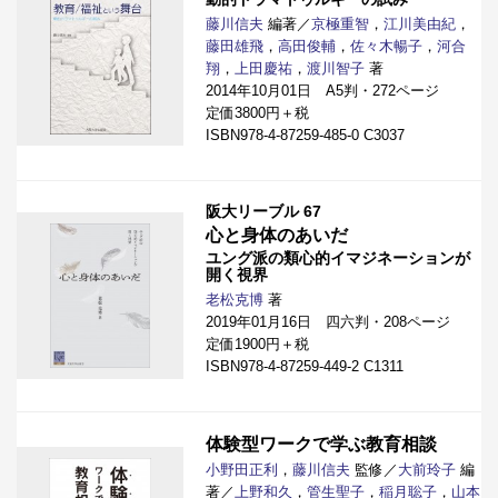
藤川信夫
編著／
京極重智
，
江川美由紀
，
藤田雄飛
，
高田俊輔
，
佐々木暢子
，
河合
翔
，
上田慶祐
，
渡川智子
著
2014年10月01日 A5判・272ページ
定価3800円＋税
ISBN978-4-87259-485-0 C3037
阪大リーブル 67
心と身体のあいだ
ユング派の類心的イマジネーションが
開く視界
老松克博
著
2019年01月16日 四六判・208ページ
定価1900円＋税
ISBN978-4-87259-449-2 C1311
体験型ワークで学ぶ教育相談
小野田正利
，
藤川信夫
監修／
大前玲子
編
著／
上野和久
，
管生聖子
，
稲月聡子
，
山本