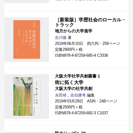
［新装版］学歴社会のローカル・
トラック
地方からの大学進学
吉川徹
著
2019年06月10日 四六判・258ページ
定価2900円＋税
ISBN978-4-87259-685-4 C3336
大阪大学社学共創叢書 1
街に拓く大学
大阪大学の社学共創
永田靖
，
佐伯康考
編集
2019年03月29日 A5判・248ページ
定価2500円＋税
ISBN978-4-87259-682-3 C1037