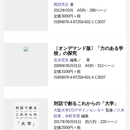
西田芳正
著
2012年03月 A5判・288ページ
定価3000円＋税
ISBN978-4-87259-602-1 C3037
〔オンデマンド版〕「力のある学
校」の探究
志水宏吉
編集／
著
2009年05月01日 A5判・312ページ
定価3100円＋税
ISBN978-4-87259-601-4 C3037
対話で創るこれからの「大学」
大阪大学COデザインセンター
監修／
八木
絵香
，
水町衣里
編集
2017年09月01日 四六判・220ページ
定価2500円＋税