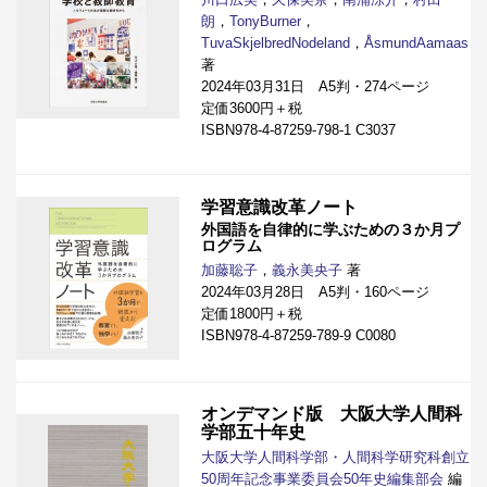
朗
，
TonyBurner
，
TuvaSkjelbredNodeland
，
ÅsmundAamaas
著
2024年03月31日 A5判・274ページ
定価3600円＋税
ISBN978-4-87259-798-1 C3037
学習意識改革ノート
外国語を自律的に学ぶための３か月プ
ログラム
加藤聡子
，
義永美央子
著
2024年03月28日 A5判・160ページ
定価1800円＋税
ISBN978-4-87259-789-9 C0080
オンデマンド版 大阪大学人間科
学部五十年史
大阪大学人間科学部・人間科学研究科創立
50周年記念事業委員会50年史編集部会
編