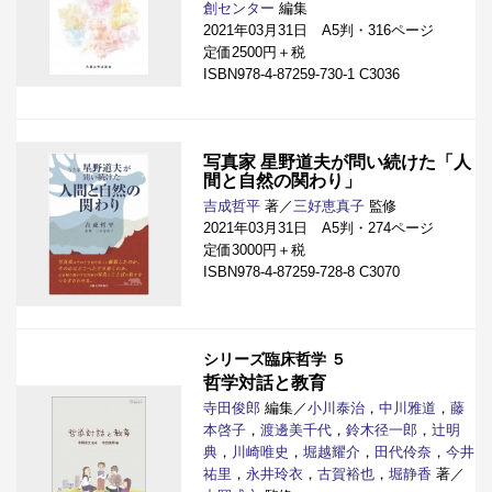
創センター
編集
2021年03月31日 A5判・316ページ
定価2500円＋税
ISBN978-4-87259-730-1 C3036
写真家 星野道夫が問い続けた「人
間と自然の関わり」
吉成哲平
著／
三好恵真子
監修
2021年03月31日 A5判・274ページ
定価3000円＋税
ISBN978-4-87259-728-8 C3070
シリーズ臨床哲学 ５
哲学対話と教育
寺田俊郎
編集／
小川泰治
，
中川雅道
，
藤
本啓子
，
渡邊美千代
，
鈴木径一郎
，
辻明
典
，
川崎唯史
，
堀越耀介
，
田代伶奈
，
今井
祐里
，
永井玲衣
，
古賀裕也
，
堀静香
著／