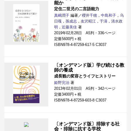
能か
定住二世児の二言語能力
真嶋潤子
編著／
櫻井千穂
，
中島和子
，
乌
日嘎
，
孫成志
，
友沢昭江
，
于濤
，
清水政
明
，
近藤美佳
著
2019年02月28日 A5判・336ページ
定価5600円＋税
ISBN978-4-87259-617-5 C3037
〔オンデマンド版〕学び続ける教
師の養成
成長観の変容とライフヒストリー
姫野完治
著
2013年02月01日 A5判・342ページ
定価3400円＋税
ISBN978-4-87259-603-8 C3037
〔オンデマンド版〕排除する社
会・排除に抗する学校