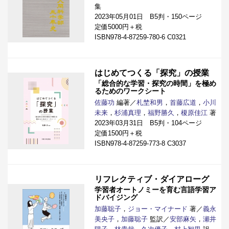
集
2023年05月01日 B5判・150ページ
定価5000円＋税
ISBN978-4-87259-780-6 C0321
はじめてつくる「探究」の授業
「総合的な学習・探究の時間」を極め
るためのワークシート
佐藤功
編著／
札埜和男
，
首藤広道
，
小川
未来
，
杉浦真理
，
福野勝久
，
榎原佳江
著
2023年03月31日 B5判・104ページ
定価1500円＋税
ISBN978-4-87259-773-8 C3037
リフレクティブ・ダイアローグ
学習者オートノミーを育む言語学習ア
ドバイジング
加藤聡子
，
ジョー・マイナード
著／
義永
美央子
，
加藤聡子
監訳／
安部麻矢
，
瀬井