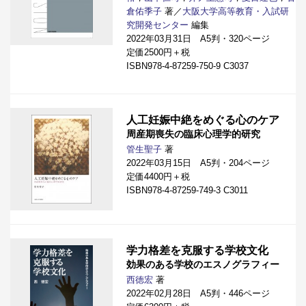
倉佑季子
著／
大阪大学高等教育・入試研
究開発センター
編集
2022年03月31日 A5判・320ページ
定価2500円＋税
ISBN978-4-87259-750-9 C3037
人工妊娠中絶をめぐる心のケア
周産期喪失の臨床心理学的研究
管生聖子
著
2022年03月15日 A5判・204ページ
定価4400円＋税
ISBN978-4-87259-749-3 C3011
学力格差を克服する学校文化
効果のある学校のエスノグラフィー
西徳宏
著
2022年02月28日 A5判・446ページ