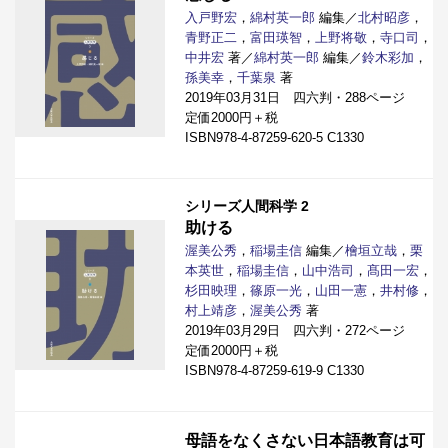
入戸野宏
，
綿村英一郎
編集／
北村昭彦
，
青野正二
，
富田瑛智
，
上野将敬
，
寺口司
，
中井宏
著／
綿村英一郎
編集／
鈴木彩加
，
孫美幸
，
千葉泉
著
2019年03月31日 四六判・288ページ
定価2000円＋税
ISBN978-4-87259-620-5 C1330
シリーズ人間科学 2
助ける
渥美公秀
，
稲場圭信
編集／
檜垣立哉
，
栗
本英世
，
稲場圭信
，
山中浩司
，
髙田一宏
，
杉田映理
，
篠原一光
，
山田一憲
，
井村修
，
村上靖彦
，
渥美公秀
著
2019年03月29日 四六判・272ページ
定価2000円＋税
ISBN978-4-87259-619-9 C1330
母語をなくさない日本語教育は可