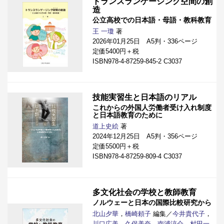
トランスランゲージング空間の創
造
公立高校での日本語・母語・教科教育
王 一瓊
著
2026年01月25日 A5判・336ページ
定価5400円＋税
ISBN978-4-87259-845-2 C3037
技能実習生と日本語のリアル
これからの外国人労働者受け入れ制度
と日本語教育のために
道上史絵
著
2024年12月25日 A5判・356ページ
定価5500円＋税
ISBN978-4-87259-809-4 C3037
多文化社会の学校と教師教育
ノルウェーと日本の国際比較研究から
北山夕華
，
橋崎頼子
編集／
今井貴代子
，
川口広美
，
久保美奈
，
南浦涼介
，
村田一