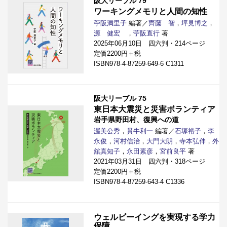
阪大リーブル 79
ワーキングメモリと人間の知性
苧阪満里子
編著／
齊藤 智
，
坪見博之
，
源 健宏
，
苧阪直行
著
2025年06月10日 四六判・214ページ
定価2200円＋税
ISBN978-4-87259-649-6 C1311
阪大リーブル 75
東日本大震災と災害ボランティア
岩手県野田村、復興への道
渥美公秀
，
貫牛利一
編著／
石塚裕子
，
李
永俊
，
河村信治
，
大門大朗
，
寺本弘伸
，
外
舘真知子
，
永田素彦
，
宮前良平
著
2021年03月31日 四六判・318ページ
定価2200円＋税
ISBN978-4-87259-643-4 C1336
ウェルビーイングを実現する学力
保障