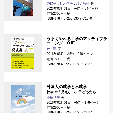
奈緒子
，
鈴木聖子
，
渡辺浩司
著
2023年03月31日 A4判・94ページ
定価2300円＋税
ISBN978-4-87259-530-7 C1370
うまくやれる工学のアクティブラ
ーニング OJE
米谷淳
著
2016年03月 A5判・240ページ
定価1800円＋税
ISBN978-4-87259-518-5 C2037
外国人の就学と不就学
社会で「見えない」子どもたち
小島祥美
著
2016年02月01日 A5判・178ページ
定価2900円＋税
ISBN978-4-87259-510-9 C3037