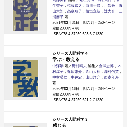
生聖子
，
権藤恭之
，
白川千尋
，
川端亮
，
青
山太郎
，
高森順子
，
檜垣立哉
，
辻大介
，
三
浦麻子
著
2021年03月31日 四六判・250ページ
定価2000円＋税
ISBN978-4-87259-623-6 C1330
シリーズ人間科学 4
学ぶ・教える
中澤渉
著／
野村晴夫
編集／
金澤忠博
，
木
村涼子
，
篠原恵介
，
園山大祐
，
澤村信英
，
中村瑛仁
，
中井宏
，
山口洋介
，
西森年寿
著
2020年03月16日 四六判・284ページ
定価2000円＋税
ISBN978-4-87259-621-2 C1330
シリーズ人間科学 3
感じる