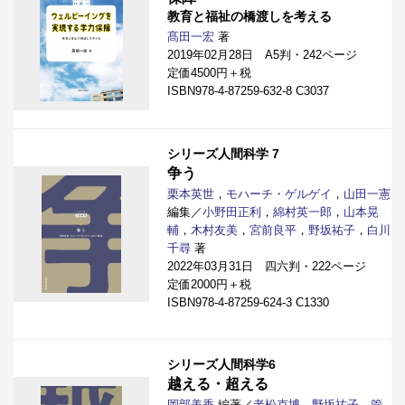
教育と福祉の橋渡しを考える
髙田一宏
著
2019年02月28日 A5判・242ページ
定価4500円＋税
ISBN978-4-87259-632-8 C3037
シリーズ人間科学 7
争う
栗本英世
，
モハーチ・ゲルゲイ
，
山田一憲
編集／
小野田正利
，
綿村英一郎
，
山本晃
輔
，
木村友美
，
宮前良平
，
野坂祐子
，
白川
千尋
著
2022年03月31日 四六判・222ページ
定価2000円＋税
ISBN978-4-87259-624-3 C1330
シリーズ人間科学6
越える・超える
岡部美香
編著／
老松克博
，
野坂祐子
，
管