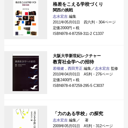
格差をこえる学校づくり
関西の挑戦
志水宏吉
編集
2011年05月01日 四六判・304ページ
定価2000円＋税
ISBN978-4-87259-311-2 C1337
大阪大学新世紀レクチャー
教育社会学への招待
若槻健
，
西田芳正
編集／
志水宏吉
監修
2010年04月01日 A5判・276ページ
定価2400円＋税
ISBN978-4-87259-295-5 C3037
「力のある学校」の探究
志水宏吉
編集／
著
2009年05月01日 A5判・312ページ