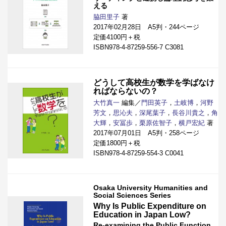
える
脇田里子
著
2017年02月28日 A5判・244ページ
定価4100円＋税
ISBN978-4-87259-556-7 C3081
どうして高校生が数学を学ばなけ
ればならないの？
大竹真一
編集／
門田英子
，
土岐博
，
河野
芳文
，
思沁夫
，
深尾葉子
，
長谷川貴之
，
角
大輝
，
安冨歩
，
栗原佐智子
，
横戸宏紀
著
2017年07月01日 A5判・258ページ
定価1800円＋税
ISBN978-4-87259-554-3 C0041
Osaka University Humanities and
Social Sciences Series
Why Is Public Expenditure on
Education in Japan Low?
Re-examining the Public Function