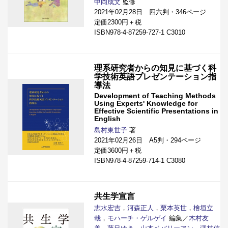
中岡成文
監修
2021年02月28日 四六判・346ページ
定価2300円＋税
ISBN978-4-87259-727-1 C3010
理系研究者からの知見に基づく科
学技術英語プレゼンテーション指
導法
Development of Teaching Methods
Using Experts' Knowledge for
Effective Scientific Presentations in
English
島村東世子
著
2021年02月26日 A5判・294ページ
定価3600円＋税
ISBN978-4-87259-714-1 C3080
共生学宣言
志水宏吉
，
河森正人
，
栗本英世
，
檜垣立
哉
，
モハーチ・ゲルゲイ
編集／
木村友