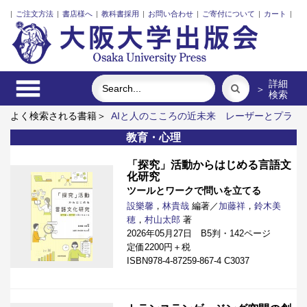
|
ご注文方法
|
書店様へ
|
教科書採用
|
お問い合わせ
|
ご寄付について
|
カート
|
詳細
＞
検索
よく検索される書籍＞
AIと人のこころの近未来
レーザーとプラ
ズマと粒子ビーム
ポンプの流体力学
リスク意思決定論
関係
教育・心理
人口の社会学
食べる
「探究」活動からはじめる言語文
化研究
ツールとワークで問いを立てる
設樂馨
，
林貴哉
編著／
加藤祥
，
鈴木美
穂
，
村山太郎
著
2026年05月27日 B5判・142ページ
定価2200円＋税
ISBN978-4-87259-867-4 C3037