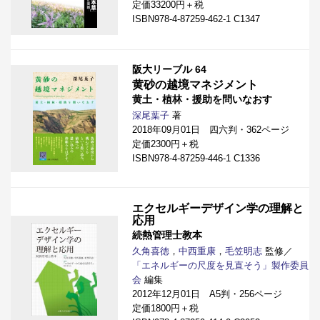
定価33200円＋税
ISBN978-4-87259-462-1 C1347
阪大リーブル 64
黄砂の越境マネジメント
黄土・植林・援助を問いなおす
深尾葉子
著
2018年09月01日 四六判・362ページ
定価2300円＋税
ISBN978-4-87259-446-1 C1336
エクセルギーデザイン学の理解と
応用
続熱管理士教本
久角喜徳
，
中西重康
，
毛笠明志
監修／
「エネルギーの尺度を見直そう」製作委員
会
編集
2012年12月01日 A5判・256ページ
定価1800円＋税