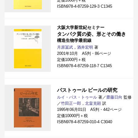
定価1000円＋税
ISBN978-4-87259-129-3 C1345
大阪大学新世紀セミナー
タンパク質の姿、形とその働き
構造生物学最前線
月原冨武
，
酒井宏明
著
2001年10月 A5判・86ページ
定価1000円＋税
ISBN978-4-87259-118-7 C1345
パストゥール ビールの研究
ルイ・パス・トゥール
著／
齋藤日向
監修
／
竹田正一郎
，
北畠克顕
訳
1995年06月01日 A5判・442ページ
定価10000円＋税
ISBN978-4-87259-010-4 C3040