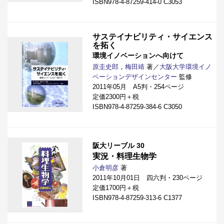
ISBN978-4-87259-414-0 C3053
サステイナビリティ・サイエンス
を拓く
環境イノベーションへ向けて
原圭史郎
，
梅田靖
著／
大阪大学環境イノ
ベーションデザインセンター
監修
2011年05月 A5判・254ページ
定価2300円＋税
ISBN978-4-87259-384-6 C3050
阪大リーブル 30
実況・料理生物学
小倉明彦
著
2011年10月01日 四六判・230ページ
定価1700円＋税
ISBN978-4-87259-313-6 C1377