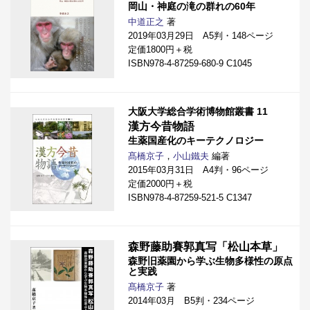
岡山・神庭の滝の群れの60年
中道正之
著
2019年03月29日 A5判・148ページ
定価1800円＋税
ISBN978-4-87259-680-9 C1045
大阪大学総合学術博物館叢書 11
漢方今昔物語
生薬国産化のキーテクノロジー
髙橋京子
，
小山鐵夫
編著
2015年03月31日 A4判・96ページ
定価2000円＋税
ISBN978-4-87259-521-5 C1347
森野藤助賽郭真写「松山本草」
森野旧薬園から学ぶ生物多様性の原点
と実践
髙橋京子
著
2014年03月 B5判・234ページ