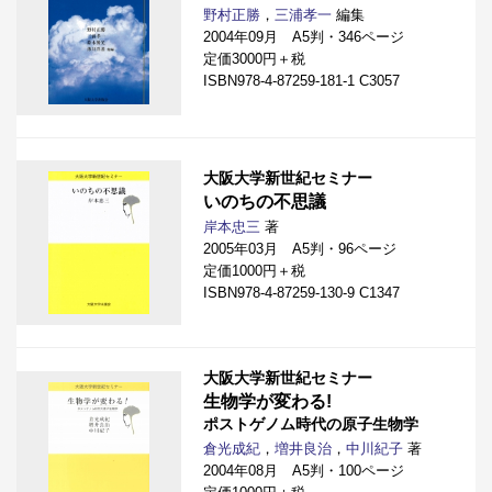
野村正勝
，
三浦孝一
編集
2004年09月 A5判・346ページ
定価3000円＋税
ISBN978-4-87259-181-1 C3057
大阪大学新世紀セミナー
いのちの不思議
岸本忠三
著
2005年03月 A5判・96ページ
定価1000円＋税
ISBN978-4-87259-130-9 C1347
大阪大学新世紀セミナー
生物学が変わる!
ポストゲノム時代の原子生物学
倉光成紀
，
増井良治
，
中川紀子
著
2004年08月 A5判・100ページ