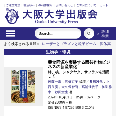
|
ご注文方法
|
書店様へ
|
教科書採用
|
お問い合わせ
|
ご寄付について
|
カート
|
詳細
＞
検索
よく検索される書籍＞
レーザーとプラズマと粒子ビーム
固体高
分子形燃料電池要素材料・水素貯蔵材料の知的設計
ポンプの流
生物学・環境
体力学
Emergent Bilinguals and Educational Challenges at
Public Schools in Japan
食べる
インドネシア上演芸術の世界
薬食同源を実装する園芸作物ビジ
ネスの新産業化
柿、桃、シャクヤク、サフランを活用
して
後藤一寿
，
髙橋京子
編著／
井形雅代
，
上
西良廣
，
大久保智尚
，
髙浦佳代子
，
御影雅
幸
，
妙田貴生
著
2024年10月01日 B5判・82ページ
定価2500円＋税
ISBN978-4-87259-806-3 C1045