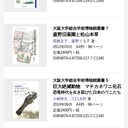
ISBN978-4-87259-229-0 C1045
大阪大学総合学術博物館叢書 7
森野旧薬園と松山本草
髙橋京子
，
森野てる子
著
2012年03月 A4判・96ページ
定価2400円＋税
ISBN978-4-87259-217-7 C1345
大阪大学総合学術博物館叢書 5
巨大絶滅動物 マチカネワニ化石
恐竜時代を生き延びた日本のワニたち
小林快次
，
江口太郎
著
2010年06月 A4判・96ページ
定価2400円＋税
ISBN978-4-87259-215-3 C1345