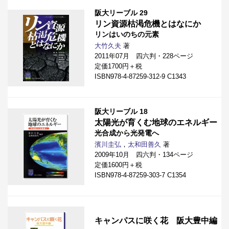
阪大リーブル 29
リン資源枯渇危機とはなにか
リンはいのちの元素
大竹久夫
著
2011年07月 四六判・228ページ
定価1700円＋税
ISBN978-4-87259-312-9 C1343
阪大リーブル 18
太陽光が育くむ地球のエネルギー
光合成から光発電へ
濱川圭弘
，
太和田善久
著
2009年10月 四六判・134ページ
定価1600円＋税
ISBN978-4-87259-303-7 C1354
キャンパスに咲く花 阪大豊中編