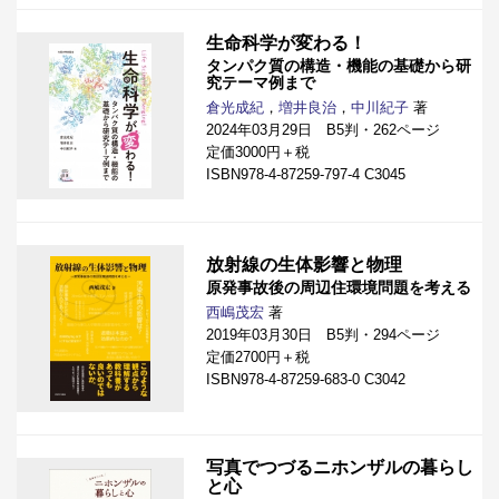
生命科学が変わる！
タンパク質の構造・機能の基礎から研
究テーマ例まで
倉光成紀
，
増井良治
，
中川紀子
著
2024年03月29日 B5判・262ページ
定価3000円＋税
ISBN978-4-87259-797-4 C3045
放射線の生体影響と物理
原発事故後の周辺住環境問題を考える
西嶋茂宏
著
2019年03月30日 B5判・294ページ
定価2700円＋税
ISBN978-4-87259-683-0 C3042
写真でつづるニホンザルの暮らし
と心