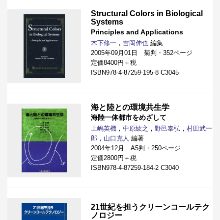
Structural Colors in Biological
Systems
Principles and Applications
木下修一
，
吉岡伸也
編集
2005年09月01日 菊判・352ページ
定価8400円＋税
ISBN978-4-87259-195-8 C3045
海と陸との環境共生学
海陸一体都市をめざして
上嶋英機
，
中原紘之
，
野邑奉弘
，
村田武一
郎
，
山口克人
編著
2004年12月 A5判・250ページ
定価2800円＋税
ISBN978-4-87259-184-2 C3040
21世紀を担うクリーンコールテク
ノロジー