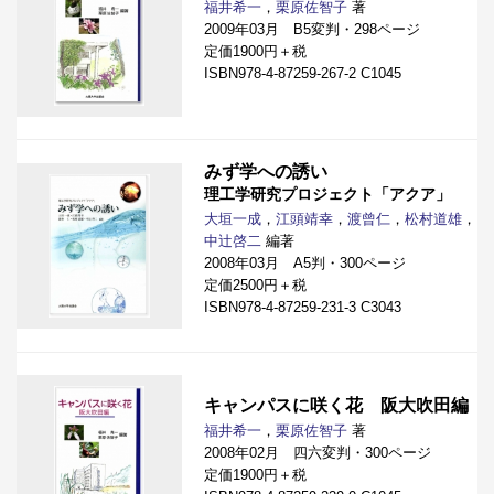
福井希一
，
栗原佐智子
著
2009年03月 B5変判・298ページ
定価1900円＋税
ISBN978-4-87259-267-2 C1045
みず学への誘い
理工学研究プロジェクト「アクア」
大垣一成
，
江頭靖幸
，
渡曾仁
，
松村道雄
，
中辻啓二
編著
2008年03月 A5判・300ページ
定価2500円＋税
ISBN978-4-87259-231-3 C3043
キャンパスに咲く花 阪大吹田編
福井希一
，
栗原佐智子
著
2008年02月 四六変判・300ページ
定価1900円＋税