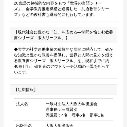
20言語の包括的な内容をもつ「世界の言語シリー
ズ」、全学教育推進機構と連携した「共通教育シリー
ズ」などの教科書も継続的に刊行しています。
【現代社会に豊かな「知」を広める―学問を愉しむ教養
書シリーズ「阪大リーブル」】
◆大学の社学連携事業の積極的な展開に呼応して、確か
な知識と豊かな教養を提供し、世界と人間の見方を鍛え
る教養書シリーズ「阪大リーブル」を、現在までに約
40巻刊行、研究者のアウトリーチ活動の一翼を担って
います。
【組織情報】
法人名
一般財団法人大阪大学後援会
理事長：三成賢次
評議員：4名 理事5名 監事1名
出版社名
大阪大学出版会