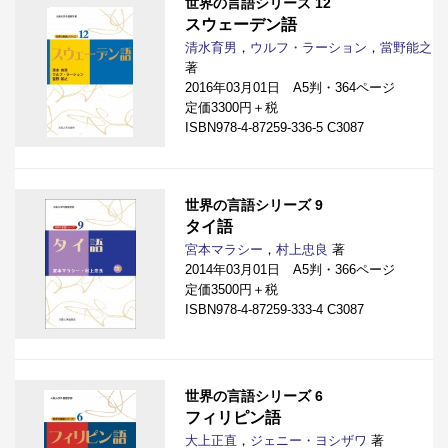
世界の言語シリーズ 12
スウェーデン語
清水育男
，
ウルフ・ラーション
，
當野能之
著
2016年03月01日 A5判・364ページ
定価3300円＋税
ISBN978-4-87259-336-5 C3087
世界の言語シリーズ 9
タイ語
宮本マラシー
，
村上忠良
著
2014年03月01日 A5判・366ページ
定価3500円＋税
ISBN978-4-87259-333-4 C3087
世界の言語シリーズ 6
フィリピン語
大上正直
，
ジェニー・ヨシザワ
著