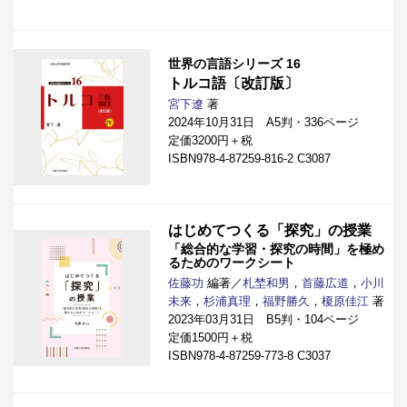
世界の言語シリーズ 16
トルコ語〔改訂版〕
宮下遼
著
2024年10月31日 A5判・336ページ
定価3200円＋税
ISBN978-4-87259-816-2 C3087
はじめてつくる「探究」の授業
「総合的な学習・探究の時間」を極め
るためのワークシート
佐藤功
編著／
札埜和男
，
首藤広道
，
小川
未来
，
杉浦真理
，
福野勝久
，
榎原佳江
著
2023年03月31日 B5判・104ページ
定価1500円＋税
ISBN978-4-87259-773-8 C3037