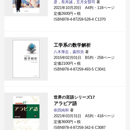
彦
，
長井誠
，
五月女賢司
著
2021年10月20日 A4判・118ページ
定価2600円＋税
ISBN978-4-87259-528-4 C1370
工学系の数学解析
八木厚志
，
森田浩
著
2015年02月01日 B5判・258ページ
定価2100円＋税
ISBN978-4-87259-493-5 C3041
世界の言語シリーズ17
アラビア語
依田純和
著
2021年03月31日 A5判・418ページ
定価3600円＋税
ISBN978-4-87259-342-6 C3087