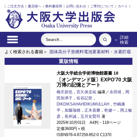
|
ご注文方法
|
書店様へ
|
教科書採用
|
お問い合わせ
|
ご寄付について
|
カート
|
詳細
＞
検索
よく検索される書籍＞
固体高分子形燃料電池要素材料・水素貯蔵
材料の知的設計
食べる
明治・大正・昭和の細菌学者たち
レ
重版情報
ーザーとプラズマと粒子ビーム
ポンプの流体力学
近代日本に
おける企業家の諸系譜
大阪大学総合学術博物館叢書 18
〔オンデマンド版〕EXPO’70 大阪
万博の記憶とアート
橋爪節也
，
宮久保圭祐
編著／
永田靖
，
岡
田加津子
，
佐谷記世
，
DIKDIKSAHAHDIKUMULLAH
，
竹嶋康
平
，
加藤瑞穂
，
正木喜勝
，
乾健一
，
岡上敏
彦
，
長井誠
，
五月女賢司
著
2025年10月01日 A4判・118ページ
定価3600円＋税
ISBN978-4-87259-852-0 C1370