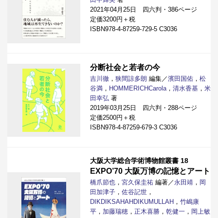
2021年04月25日 四六判・386ページ
定価3200円＋税
ISBN978-4-87259-729-5 C3036
分断社会と若者の今
吉川徹
，
狭間諒多朗
編集／
濱田国佑
，
松
谷満
，
HOMMERICHCarola
，
清水香基
，
米
田幸弘
著
2019年03月25日 四六判・288ページ
定価2500円＋税
ISBN978-4-87259-679-3 C3036
大阪大学総合学術博物館叢書 18
EXPO’70 大阪万博の記憶とアート
橋爪節也
，
宮久保圭祐
編著／
永田靖
，
岡
田加津子
，
佐谷記世
，
DIKDIKSAHAHDIKUMULLAH
，
竹嶋康
平
，
加藤瑞穂
，
正木喜勝
，
乾健一
，
岡上敏