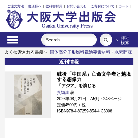
|
ご注文方法
|
書店様へ
|
教科書採用
|
お問い合わせ
|
ご寄付について
|
カート
|
詳細
＞
検索
よく検索される書籍＞
固体高分子形燃料電池要素材料・水素貯蔵
材料の知的設計
明治・大正・昭和の細菌学者たち
食べる
近
近刊情報
代日本における企業家の諸系譜
レーザーとプラズマと粒子ビー
ム
リスク意思決定論
戦後「中国系」亡命文学者と越境
する想像力
「アジア」を演じる
呉穎濤
著
2026年08月21日 A5判・248ページ
定価4500円＋税
ISBN978-4-87259-854-4 C3098