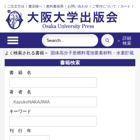
|
ご注文方法
|
書店様へ
|
教科書採用
|
お問い合わせ
|
ご寄付について
|
カート
|
詳細
＞
検索
よく検索される書籍＞
固体高分子形燃料電池要素材料・水素貯蔵
材料の知的設計
レーザーとプラズマと粒子ビーム
明治・大
書籍検索
正・昭和の細菌学者たち
ポンプの流体力学
三人の藤野先生、
その生涯と交流
アートエリアB1 5周年記念記録集 上方遊歩
書 籍 名
46景
著 者 名
キーワード
刊 行 年