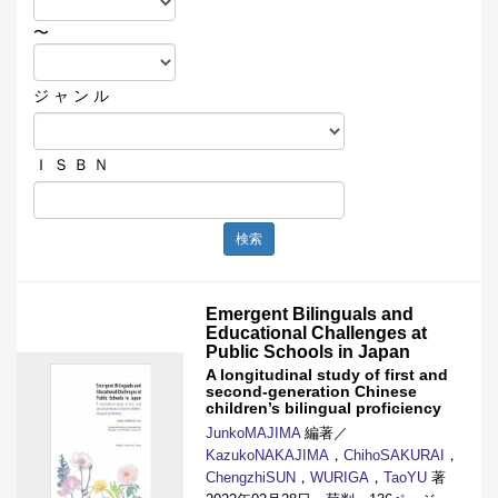
〜
ジ ャ ン ル
Ｉ Ｓ Ｂ Ｎ
検索
Emergent Bilinguals and
Educational Challenges at
Public Schools in Japan
A longitudinal study of first and
second-generation Chinese
children’s bilingual proficiency
JunkoMAJIMA
編著／
KazukoNAKAJIMA
，
ChihoSAKURAI
，
ChengzhiSUN
，
WURIGA
，
TaoYU
著