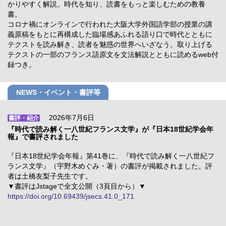
かりやすく解説。時代を知り、読書をもっと楽しむための教養
書。
コロナ禍にオンラインで行われた大阪大学外国語学部の授業の講
義原稿をもとに再構成した臨場感あふれる語り口で時代とともに
テクストを読み解き、読者を魅惑の世界へいざなう。取り上げる
テクストの一部のフランス語原文を文法解説とともに読めるweb付
録つき。
NEWS・イベント・書評等
2026年7月6日
書評・紹介
『時代で読み解く一八世紀フランス文学』が『日本18世紀学会年
報』で書評されました
『日本18世紀学会年報』第41巻に、『時代で読み解く一八世紀フ
ランス文学』（宇野木めぐみ・著）の書評が掲載されました。評
者は土橋友梨子先生です。
▼書評はJstageで全文公開（3頁目から）▼
https://doi.org/10.69439/jsecs.41.0_171