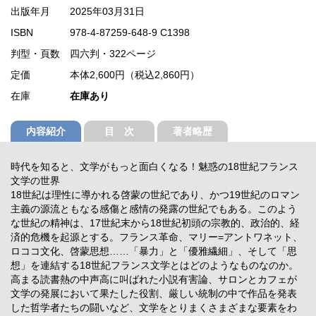
出版年月
2025年03月31日
ISBN
978-4-87259-648-9 C1398
判型・頁数
四六判・322ページ
定価
本体2,600円（税込2,860円）
在庫
在庫あり
内容紹介
目 次
著者略歴
時代を知ると、文学がもっと面白くなる！魅惑の18世紀フランス
文学の世界
18世紀は理性に導かれる啓蒙の世紀であり、かつ19世紀のロマン
主義の源流ともなる感傷と感情の発露の世紀でもある。このよう
な世紀の精神は、17世紀末から18世紀初頭の宗教的、政治的、経
済的危機を起源とする。フランス革命、マリー=アントワネット、
ロココ文化、啓蒙思想……「暴力」と「優雅繊細」、そして「思
想」を連結する18世紀フランス文学とはどのようなものなのか。
高まる読書熱の中声高に叫ばれた小説有害論、サロンとカフェが
文学の発展において果たした役割、厳しい統制の中で作品を発表
した哲学者たちの闘いなど、文学をとりまくさまざまな要素をわ