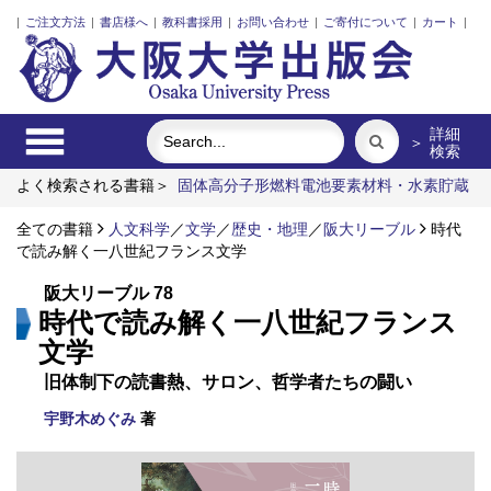
|
ご注文方法
|
書店様へ
|
教科書採用
|
お問い合わせ
|
ご寄付について
|
カート
|
詳細
＞
検索
よく検索される書籍＞
固体高分子形燃料電池要素材料・水素貯蔵
材料の知的設計
レーザーとプラズマと粒子ビーム
近代日本に
おける企業家の諸系譜
全ての書籍
人文科学
／
ポンプの流体力学
文学
／
歴史・地理
／
インドネシア上演芸
阪大リーブル
時代
術の世界
で読み解く一八世紀フランス文学
食べる
阪大リーブル 78
時代で読み解く一八世紀フランス
文学
旧体制下の読書熱、サロン、哲学者たちの闘い
宇野木めぐみ
著