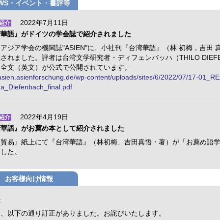
EWS・イベント・書評等
2022年7月11日
紹介
湾華語』がドイツの学会誌で紹介されました
アジア学会の機関誌"ASIEN"に、小社刊『台湾華語』（林 初梅，吉田 
されました。評者は台湾文学研究者・ディフェンバッハ（THILO DIEFE
。全文（英文）が公式で公開されています。
/asien.asienforschung.de/wp-content/uploads/sites/6/2022/07/17-01_R
a_Diefenbach_final.pdf
2022年4月19日
紹介
湾華語』がお薦め本として紹介されました
際貿易』紙上にて『台湾華語』（林初梅、吉田真悟・著）が「お薦め語
ました。
お客様向け情報
表
に、以下の通り訂正がありました。お詫びいたします。