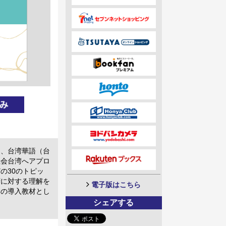
た、台湾華語（台
社会台湾へアプロ
の30のトピッ
湾に対する理解を
電子版はこちら
学の導入教材とし
シェアする