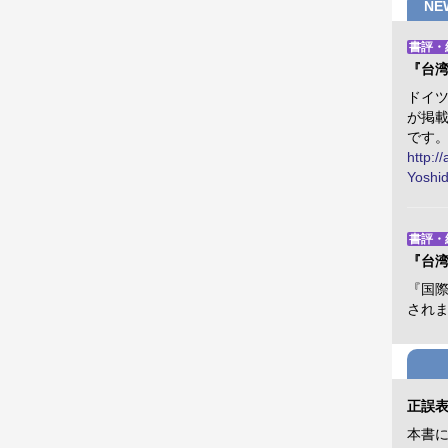
N
書評・
『台
ドイツ
が掲載
です
http:/
Yoshid
書評・
『台
『国
され
正誤
本書