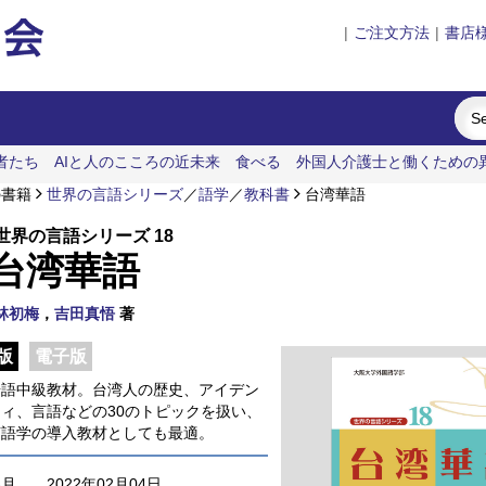
|
ご注文方法
|
書店
者たち
AIと人のこころの近未来
食べる
外国人介護士と働くための
の書籍
世界の言語シリーズ
／
語学
／
教科書
台湾華語
世界の言語シリーズ 18
台湾華語
林初梅
，
吉田真悟
著
版
電子版
華語中級教材。台湾人の歴史、アイデン
ィ、言語などの30のトピックを扱い、
言語学の導入教材としても最適。
年月
2022年02月04日