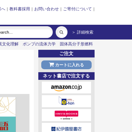
様へ
|
教科書採用
|
お問い合わせ
|
ご寄付について
|
＞ 詳細検索
異文化理解
ポンプの流体力学
固体高分子形燃料
ご注文
カートに入れる
ネット書店で注文する