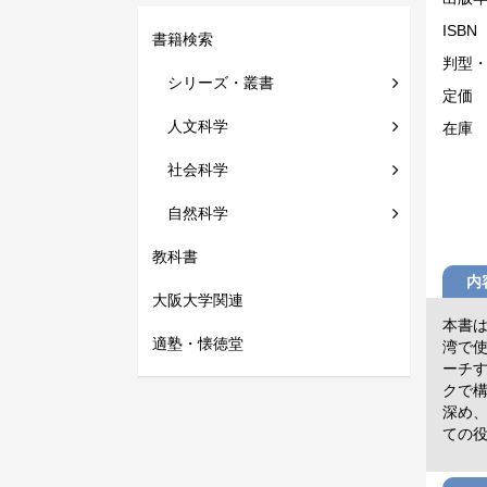
ISBN
書籍検索
判型
シリーズ・叢書
定価
人文科学
在庫
社会科学
自然科学
教科書
内
大阪大学関連
本書
適塾・懐徳堂
湾で
ーチ
クで
深め
ての