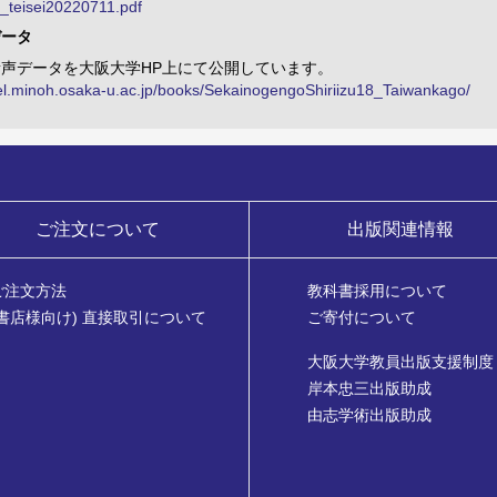
_teisei20220711.pdf
データ
声データを大阪大学HP上にて公開しています。
/el.minoh.osaka-u.ac.jp/books/SekainogengoShiriizu18_Taiwankago/
ご注文について
出版関連情報
ご注文方法
教科書採用について
(書店様向け) 直接取引について
ご寄付について
大阪大学教員出版支援制度
岸本忠三出版助成
由志学術出版助成