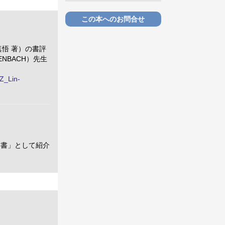
この本へのお問合せ
真悟 著）の書評
NBACH）先生
EZ_Lin-
学書」として紹介