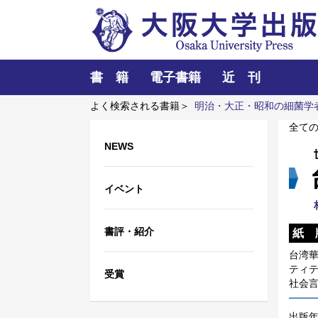
書 籍
電子書籍
近 刊
よく検索される書籍＞
明治・大正・昭和の細菌学
電池要素材料・水素貯蔵材料の知的設計
全て
NEWS
イベント
書評・紹介
紙 
台湾
ティテ
受賞
社会
出版