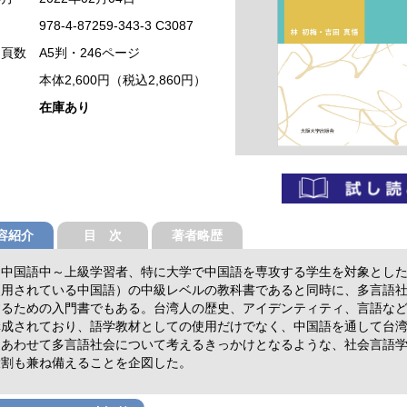
978-4-87259-343-3 C3087
・頁数
A5判・246ページ
本体2,600円（税込2,860円）
在庫あり
容紹介
目 次
著者略歴
は中国語中～上級学習者、特に大学で中国語を専攻する学生を対象とし
使用されている中国語）の中級レベルの教科書であると同時に、多言語
するための入門書でもある。台湾人の歴史、アイデンティティ、言語など
構成されており、語学教材としての使用だけでなく、中国語を通して台
、あわせて多言語社会について考えるきっかけとなるような、社会言語
役割も兼ね備えることを企図した。