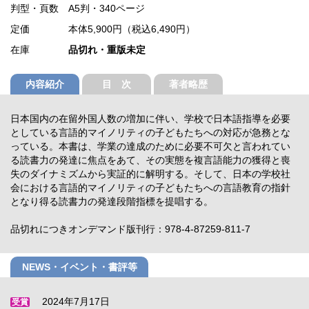
判型・頁数
A5判・340ページ
定価
本体5,900円（税込6,490円）
在庫
品切れ・重版未定
内容紹介
目 次
著者略歴
日本国内の在留外国人数の増加に伴い、学校で日本語指導を必要
としている言語的マイノリティの子どもたちへの対応が急務とな
っている。本書は、学業の達成のために必要不可欠と言われてい
る読書力の発達に焦点をあて、その実態を複言語能力の獲得と喪
失のダイナミズムから実証的に解明する。そして、日本の学校社
会における言語的マイノリティの子どもたちへの言語教育の指針
となり得る読書力の発達段階指標を提唱する。
品切れにつきオンデマンド版刊行：978-4-87259-811-7
NEWS・イベント・書評等
2024年7月17日
受賞