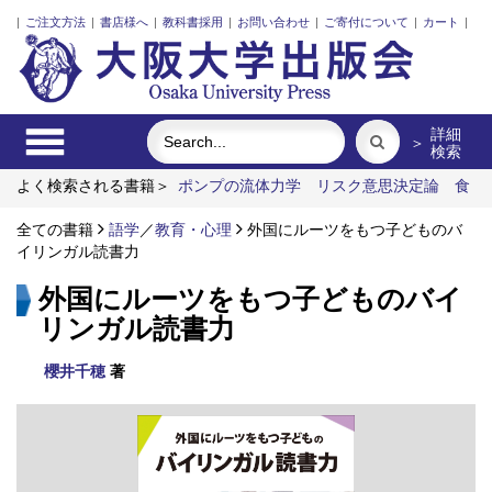
|
ご注文方法
|
書店様へ
|
教科書採用
|
お問い合わせ
|
ご寄付について
|
カート
|
詳細
＞
検索
よく検索される書籍＞
ポンプの流体力学
リスク意思決定論
食
べる
外国人介護士と働くための異文化理解
市場化のなかの北
欧諸国と日本の介護
全ての書籍
語学
／
教育・心理
明治・大正・昭和の細菌学者たち
外国にルーツをもつ子どものバ
イリンガル読書力
外国にルーツをもつ子どものバイ
リンガル読書力
櫻井千穂
著