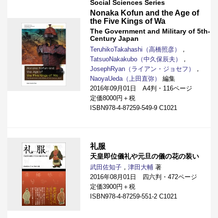
Social Sciences Series
Nonaka Kofun and the Age of
the Five Kings of Wa
The Government and Military of 5th-
Century Japan
TeruhikoTakahashi（高橋照彦）
，
TatsuoNakakubo（中久保辰夫）
，
JosephRyan（ライアン・ジョセフ）
，
NaoyaUeda（上田直弥）
編集
2016年09月01日 A4判・116ページ
定価8000円＋税
ISBN978-4-87259-549-9 C1021
礼服
天皇即位儀礼や元旦の儀の花の装い
武田佐知子
，
津田大輔
著
2016年08月01日 四六判・472ページ
定価3900円＋税
ISBN978-4-87259-551-2 C1021