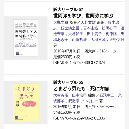
阪大リーブル 57
世阿弥を学び、世阿弥に学ぶ
大槻文藏
監修／
天野文雄
編集／
鈴木忠
志
，
観世銕之丞
，
宮本圭造
，
松岡心平
，
渡
邊守章
，
大谷節子
，
田中貴子
，
梅原猛
，
馬
場あき子
，
山折哲雄
，
大槻文藏
，
天野文雄
著
2016年07月01日 四六判・318ページ
定価2300円＋税
ISBN978-4-87259-439-3 C1374
阪大リーブル 55
とまどう男たち―死に方編
大村英昭
，
山中浩司
編集／
石飛幸三
，
久
坂部羊
，
釈徹宗
，
中村仁一
著
2016年07月01日 四六判・250ページ
定価1500円＋税
ISBN978-4-87259-436-2 C1336