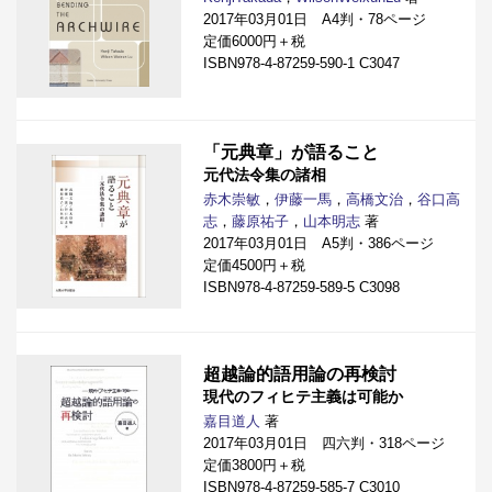
2017年03月01日 A4判・78ページ
定価6000円＋税
ISBN978-4-87259-590-1 C3047
「元典章」が語ること
元代法令集の諸相
赤木崇敏
，
伊藤一馬
，
高橋文治
，
谷口高
志
，
藤原祐子
，
山本明志
著
2017年03月01日 A5判・386ページ
定価4500円＋税
ISBN978-4-87259-589-5 C3098
超越論的語用論の再検討
現代のフィヒテ主義は可能か
嘉目道人
著
2017年03月01日 四六判・318ページ
定価3800円＋税
ISBN978-4-87259-585-7 C3010