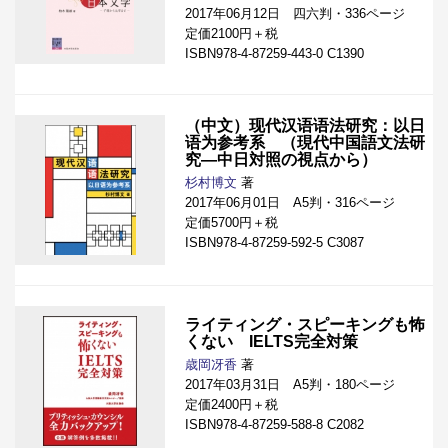
2017年06月12日 四六判・336ページ
定価2100円＋税
ISBN978-4-87259-443-0 C1390
（中文）现代汉语语法研究：以日
语为参考系 （現代中国語文法研
究―中日対照の視点から）
杉村博文
著
2017年06月01日 A5判・316ページ
定価5700円＋税
ISBN978-4-87259-592-5 C3087
ライティング・スピーキングも怖
くない IELTS完全対策
歳岡冴香
著
2017年03月31日 A5判・180ページ
定価2400円＋税
ISBN978-4-87259-588-8 C2082