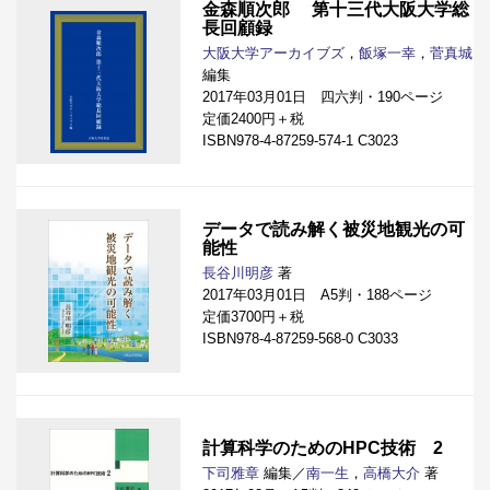
金森順次郎 第十三代大阪大学総
長回顧録
大阪大学アーカイブズ
，
飯塚一幸
，
菅真城
編集
2017年03月01日 四六判・190ページ
定価2400円＋税
ISBN978-4-87259-574-1 C3023
データで読み解く被災地観光の可
能性
長谷川明彦
著
2017年03月01日 A5判・188ページ
定価3700円＋税
ISBN978-4-87259-568-0 C3033
計算科学のためのHPC技術 2
下司雅章
編集／
南一生
，
高橋大介
著