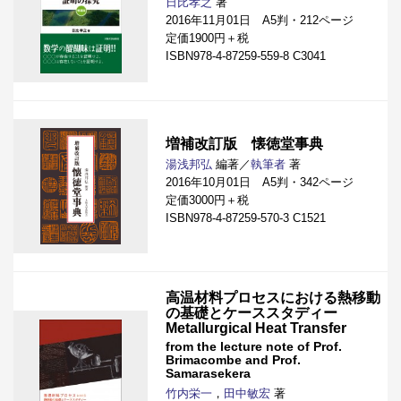
日比孝之
著
2016年11月01日 A5判・212ページ
定価1900円＋税
ISBN978-4-87259-559-8 C3041
増補改訂版 懐徳堂事典
湯浅邦弘
編著／
執筆者
著
2016年10月01日 A5判・342ページ
定価3000円＋税
ISBN978-4-87259-570-3 C1521
高温材料プロセスにおける熱移動
の基礎とケーススタディー
Metallurgical Heat Transfer
from the lecture note of Prof.
Brimacombe and Prof.
Samarasekera
竹内栄一
，
田中敏宏
著