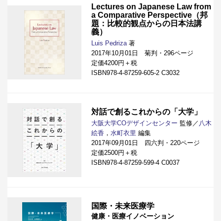
Lectures on Japanese Law from
a Comparative Perspective（邦
題：比較的観点からの日本法講
義）
Luis Pedriza
著
2017年10月01日 菊判・296ページ
定価4200円＋税
ISBN978-4-87259-605-2 C3032
対話で創るこれからの「大学」
大阪大学COデザインセンター
監修／
八木
絵香
，
水町衣里
編集
2017年09月01日 四六判・220ページ
定価2500円＋税
ISBN978-4-87259-599-4 C0037
国際・未来医療学
健康・医療イノベーション