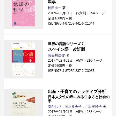
科学
松田准一
著
2017年02月01日 四六判・254ページ
定価1600円＋税
ISBN978-4-87259-441-6 C1344
世界の言語シリーズ 7
スペイン語 改訂版
長谷川信弥
著
2017年02月01日 A5判・210ページ
定価2600円＋税
ISBN978-4-87259-337-2 C3087
出産・子育てのナラティブ分析
日本人女性の声にみる生き方と社会の
形
秦かおり
，
岡本多香子
，
井出里咲子
著
2017年01月01日 A5判・288ページ