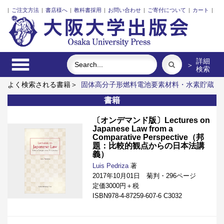
|
ご注文方法
|
書店様へ
|
教科書採用
|
お問い合わせ
|
ご寄付について
|
カート
|
詳細
＞
検索
よく検索される書籍＞
固体高分子形燃料電池要素材料・水素貯蔵
材料の知的設計
近代日本における企業家の諸系譜
明治・大
書籍
正・昭和の細菌学者たち
発話冒頭における言語要素の語順と相
互行為
ポンプの流体力学
国際家族法の理論
〔オンデマンド版〕Lectures on
Japanese Law from a
Comparative Perspective（邦
題：比較的観点からの日本法講
義）
Luis Pedriza
著
2017年10月01日 菊判・296ページ
定価3000円＋税
ISBN978-4-87259-607-6 C3032