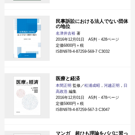
民事訴訟における法人でない団体
の地位
名津井吉裕
著
2016年12月01日 A5判・428ページ
定価6800円＋税
ISBN978-4-87259-569-7 C3032
医療と経済
本間正明
監修／
松浦成昭
，
河越正明
，
日
高政浩
編集
2016年12月01日 A5判・478ページ
定価5900円＋税
ISBN978-4-87259-567-3 C3047
マンガ 超ひも理論をパパに習っ