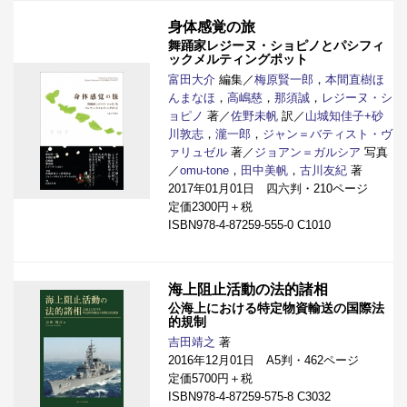
身体感覚の旅
舞踊家レジーヌ・ショピノとパシフィ
ックメルティングポット
富田大介
編集／
梅原賢一郎
，
本間直樹ほ
んまなほ
，
高嶋慈
，
那須誠
，
レジーヌ・シ
ョピノ
著／
佐野未帆
訳／
山城知佳子+砂
川敦志
，
瀧一郎
，
ジャン＝バティスト・ヴ
ァリュゼル
著／
ジョアン＝ガルシア
写真
／
omu-tone
，
田中美帆
，
古川友紀
著
2017年01月01日 四六判・210ページ
定価2300円＋税
ISBN978-4-87259-555-0 C1010
海上阻止活動の法的諸相
公海上における特定物資輸送の国際法
的規制
吉田靖之
著
2016年12月01日 A5判・462ページ
定価5700円＋税
ISBN978-4-87259-575-8 C3032