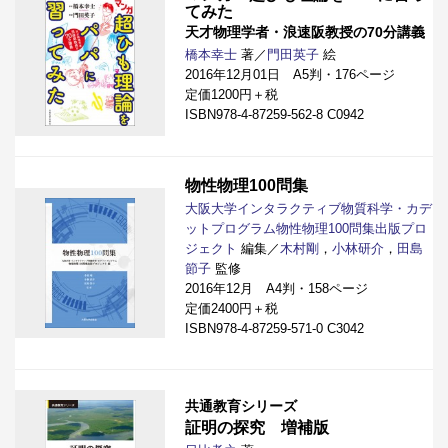
てみた
天才物理学者・浪速阪教授の70分講義
橋本幸士
著／
門田英子
絵
2016年12月01日 A5判・176ページ
定価1200円＋税
ISBN978-4-87259-562-8 C0942
物性物理100問集
大阪大学インタラクティブ物質科学・カデ
ットプログラム物性物理100問集出版プロ
ジェクト
編集／
木村剛
，
小林研介
，
田島
節子
監修
2016年12月 A4判・158ページ
定価2400円＋税
ISBN978-4-87259-571-0 C3042
共通教育シリーズ
証明の探究 増補版