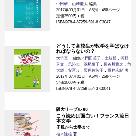
中田研
，
山崎慶太
編集
2017年09月01日 A5判・458ページ
定価2500円＋税
ISBN978-4-87259-591-8 C3047
どうして高校生が数学を学ばなけ
ればならないの？
大竹真一
編集／
門田英子
，
土岐博
，
河野
芳文
，
思沁夫
，
深尾葉子
，
長谷川貴之
，
角
大輝
，
安冨歩
，
栗原佐智子
，
横戸宏紀
著
2017年07月01日 A5判・258ページ
定価1800円＋税
ISBN978-4-87259-554-3 C0041
阪大リーブル 60
こう読めば面白い！フランス流日
本文学
子規から太宰まで
柏木隆雄
著