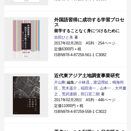
外国語習得に成功する学習プロセ
ス
留学することなく身につけるために
吉田ひと美
著
2017年02月28日 A5判・254ページ
定価6300円＋税
ISBN978-4-87259-561-1 C3082
近代東アジア土地調査事業研究
片山剛
編集／
小林茂
，
渡辺理絵
，
鳴海邦
匡
，
荒木遥介
，
稲田清一
，
山本一
，
大坪慶
之
，
荒武達朗
，
田口宏二朗
著
2017年02月28日 A5判・446ページ
定価11000円＋税
ISBN978-4-87259-558-1 C3022