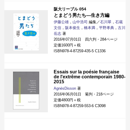
阪大リーブル 054
とまどう男たち―生き方編
伊藤公雄
，
山中浩司
編集／
石川翠
，
石蔵
文信
，
阪本俊生
，
橋本満
，
平野孝典
，
古川
岳志
著
2016年07月01日 四六判・284ページ
定価1600円＋税
ISBN978-4-87259-435-5 C1336
Essais sur la poésie française
de l'extrême contemporain 1980-
2015
AgnèsDisson
著
2016年06月01日 菊判・218ページ
定価4800円＋税
ISBN978-4-87259-553-6 C3098