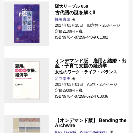
阪大リーブル 058
古代語の謎を解くⅡ
蜂矢真郷
著
2017年03月15日 四六判・268ページ
定価2100円＋税
ISBN978-4-87259-440-9 C1381
オンデマンド版 雇用と結婚・出
産・子育て支援の経済学
女性のワーク・ライフ・バランス
足立泰美
著
2017年03月01日 A5判・254ページ
定価2900円＋税
ISBN978-4-87259-672-4 C3036
【オンデマンド版】 Bending the
Archwire
KenjiTakada
，
WilsonWeixunLu
著