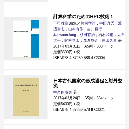
計算科学のためのHPC技術１
下司雅章
編集／
片桐孝洋
，
中田真秀
，
渡
辺宙志
，
山本有作
，
吉井範行
，
JaewoonJung
，
杉田有治
，
石村和也
，
大石
進一
，
関根晃太
，
森倉悠介
，
黒田久泰
著
2017年03月31日 A5判・300ページ
定価3600円＋税
ISBN978-4-87259-586-4 C3004
日本古代国家の形成過程と対外交
流
中久保辰夫
著
2017年03月24日 B5判・334ページ
定価6400円＋税
ISBN978-4-87259-578-9 C3021