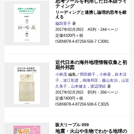
思考ツールを利用した日本語ライ
ティング
リーディングと連携し論理的思考を鍛
える
脇田里子
著
2017年02月28日 A5判・244ページ
定価4100円＋税
ISBN978-4-87259-556-7 C3081
近代日本の海外地理情報収集と初
期外邦図
小林茂
編集／
岡田郷子
，
小林基
，
鈴木涼
子
，
波江彰彦
，
鳴海邦匡
，
藤山友治
，
山近
久美子
，
山本健太
，
渡辺理絵
著
2017年02月28日 B5判・266ページ
定価7400円＋税
ISBN978-4-87259-508-6 C3025
阪大リーブル 059
地震・火山や生物でわかる地球の