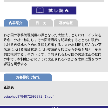
内容紹介
目 次
著者略歴
わが国の事務管理制度の源となった大陸法，とりわけドイツ法を
丹念に分析・検討し，その変遷過程を明確化するとともに現代に
おける再構成のための前提を析出する．また本制度を有さない英
米法における議論状況にも比較法的な観点から分析を加え，多角
的に検討する．そのうえで，予想されるわが国の民法改正の動向
の中で，本制度がどのように改正されるべきかを念頭に置きつつ
課題を明示する．
お客様向け情報
正誤表
seigohyo9784872595772 (1).pdf