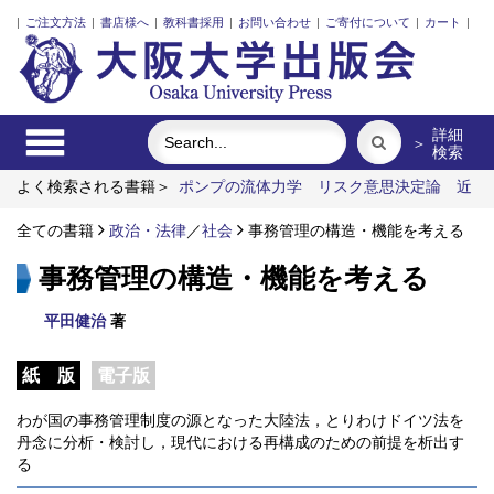
|
ご注文方法
|
書店様へ
|
教科書採用
|
お問い合わせ
|
ご寄付について
|
カート
|
詳細
＞
検索
よく検索される書籍＞
ポンプの流体力学
リスク意思決定論
近
代日本における企業家の諸系譜
食べる
脳の神秘を探る
街に
拓く大学
全ての書籍
政治・法律
／
社会
事務管理の構造・機能を考える
事務管理の構造・機能を考える
平田健治
著
紙 版
電子版
わが国の事務管理制度の源となった大陸法，とりわけドイツ法を
丹念に分析・検討し，現代における再構成のための前提を析出す
る