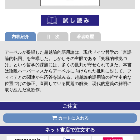
内容紹介
目 次
著者略歴
アーペルが提唱した超越論的語用論は、現代ドイツ哲学の「言語
論的転回」を主導した。しかしその主眼である「究極的根拠づ
け」という哲学的課題には、多くの批判が寄せられてきた。本書
は論敵ハーバーマスからアーペルに向けられた批判に対して、フ
ィヒテとの関連から応答を試みる。超越論的語用論の哲学史的な
位置づけの修正、直面している問題の解決、現代的意義の解明に
取り組んだ意欲作。
ご注文
カートに入れる
ネット書店で注文する