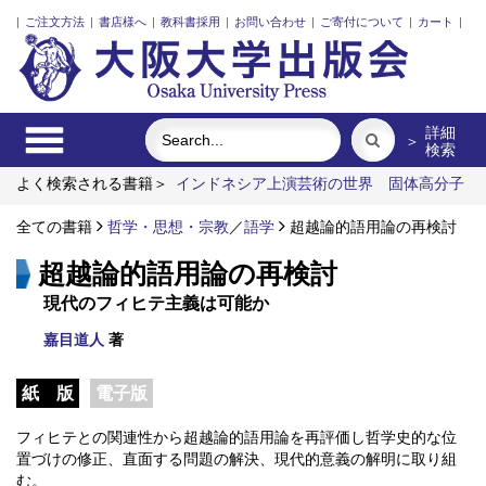
|
ご注文方法
|
書店様へ
|
教科書採用
|
お問い合わせ
|
ご寄付について
|
カート
|
詳細
＞
検索
よく検索される書籍＞
インドネシア上演芸術の世界
固体高分子
形燃料電池要素材料・水素貯蔵材料の知的設計
リスク意思決定
論
全ての書籍
近代日本における企業家の諸系譜
哲学・思想・宗教
／
語学
超越論的語用論の再検討
レーザーとプラズマと粒
子ビーム
植民暴力の記憶と日本人
超越論的語用論の再検討
現代のフィヒテ主義は可能か
嘉目道人
著
紙 版
電子版
フィヒテとの関連性から超越論的語用論を再評価し哲学史的な位
置づけの修正、直面する問題の解決、現代的意義の解明に取り組
む。