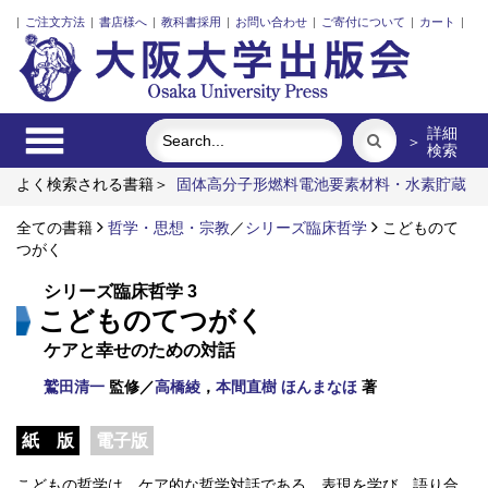
|
ご注文方法
|
書店様へ
|
教科書採用
|
お問い合わせ
|
ご寄付について
|
カート
|
詳細
＞
検索
よく検索される書籍＞
固体高分子形燃料電池要素材料・水素貯蔵
材料の知的設計
明治・大正・昭和の細菌学者たち
食べる
脳
の神秘を探る
全ての書籍
哲学・思想・宗教
レーザーとプラズマと粒子ビーム
／
シリーズ臨床哲学
近代日本にお
こどものて
ける企業家の諸系譜
つがく
シリーズ臨床哲学 3
こどものてつがく
ケアと幸せのための対話
鷲田清一
監修／
高橋綾
，
本間直樹 ほんまなほ
著
紙 版
電子版
こどもの哲学は、ケア的な哲学対話である。表現を学び、語り合