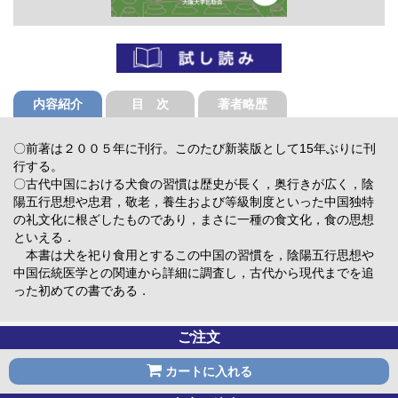
内容紹介
目 次
著者略歴
〇前著は２００５年に刊行。このたび新装版として15年ぶりに刊
行する。
〇古代中国における犬食の習慣は歴史が長く，奥行きが広く，陰
陽五行思想や忠君，敬老，養生および等級制度といった中国独特
の礼文化に根ざしたものであり，まさに一種の食文化，食の思想
といえる．
本書は犬を祀り食用とするこの中国の習慣を，陰陽五行思想や
中国伝統医学との関連から詳細に調査し，古代から現代までを追
った初めての書である．
ご注文
カートに入れる