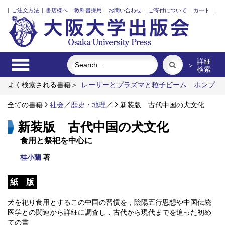
|
ご注文方法
|
書店様へ
|
教科書採用
|
お問い合わせ
|
ご寄付について
|
カート
|
詳細
＞
検索
よく検索される書籍＞
レーザーとプラズマと粒子ビーム
ポンプ
の流体力学
食べる
固体高分子形燃料電池要素材料・水素貯蔵
材料の知的設計
全ての書籍
社会
Emergent Bilinguals and Educational
／
歴史・地理
／
新装版 古代中国の犬文化
Challenges at Public Schools in Japan
AIと人のこころの近未来
新装版 古代中国の犬文化
食用と祭祀を中心に
桂小蘭
著
紙 版
犬を祀り食用とするこの中国の習慣を，陰陽五行思想や中国伝統
医学との関連から詳細に調査し，古代から現代までを追った初め
ての書