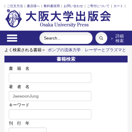
|
ご注文方法
|
書店様へ
|
教科書採用
|
お問い合わせ
|
ご寄付について
|
カート
|
詳細
＞
検索
よく検索される書籍＞
ポンプの流体力学
レーザーとプラズマと
粒子ビーム
外国人介護士と働くための異文化理解
固体高分子
書籍検索
形燃料電池要素材料・水素貯蔵材料の知的設計
三人の藤野先
生、その生涯と交流
書 籍 名
著 者 名
キーワード
刊 行 年