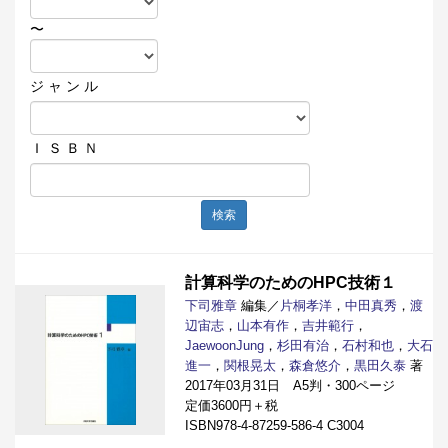
〜
ジ ャ ン ル
Ｉ Ｓ Ｂ Ｎ
検索
計算科学のためのHPC技術１
下司雅章
編集／
片桐孝洋
，
中田真秀
，
渡
辺宙志
，
山本有作
，
吉井範行
，
JaewoonJung
，
杉田有治
，
石村和也
，
大石
進一
，
関根晃太
，
森倉悠介
，
黒田久泰
著
2017年03月31日 A5判・300ページ
定価3600円＋税
ISBN978-4-87259-586-4 C3004