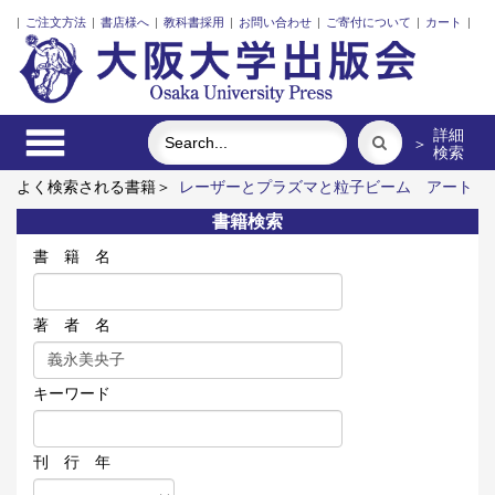
|
ご注文方法
|
書店様へ
|
教科書採用
|
お問い合わせ
|
ご寄付について
|
カート
|
詳細
＞
検索
よく検索される書籍＞
レーザーとプラズマと粒子ビーム
アート
エリアB1 5周年記念記録集 上方遊歩46景
「力のある学校」
書籍検索
の探究
固体高分子形燃料電池要素材料・水素貯蔵材料の知的設
計
新しい公共と市民社会の定量分析
出産・子育てのナラティ
書 籍 名
ブ分析
著 者 名
キーワード
刊 行 年