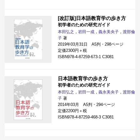
[改訂版]日本語教育学の歩き方
初学者のための研究ガイド
本田弘之
，
岩田一成
，
義永美央子
，
渡部倫
子
著
2019年03月31日 A5判・298ページ
定価2300円＋税
ISBN978-4-87259-673-1 C3081
日本語教育学の歩き方
初学者のための研究ガイド
本田弘之
，
岩田一成
，
義永美央子
，
渡部倫
子
著
2014年03月 A5判・294ページ
定価2200円＋税
ISBN978-4-87259-468-3 C3081