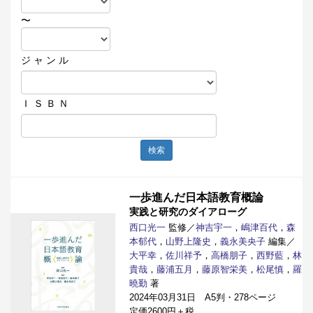
〜
ジ ャ ン ル
Ｉ Ｓ Ｂ Ｎ
検索
一歩進んだ日本語教育概論
実践と研究のダイアローグ
西口光一
監修／
神吉宇一
，
嶋津百代
，
森
本郁代
，
山野上隆史
，
義永美央子
編集／
大平幸
，
佐川祥予
，
高橋朋子
，
西野藍
，
林
貴哉
，
藤浦五月
，
藤原智栄美
，
松尾慎
，
羅
曉勤
著
2024年03月31日 A5判・278ページ
定価2600円＋税