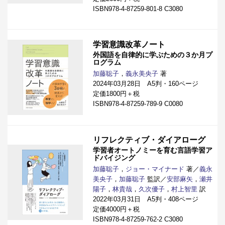
ISBN978-4-87259-801-8 C3080
学習意識改革ノート
外国語を自律的に学ぶための３か月プ
ログラム
加藤聡子
，
義永美央子
著
2024年03月28日 A5判・160ページ
定価1800円＋税
ISBN978-4-87259-789-9 C0080
リフレクティブ・ダイアローグ
学習者オートノミーを育む言語学習ア
ドバイジング
加藤聡子
，
ジョー・マイナード
著／
義永
美央子
，
加藤聡子
監訳／
安部麻矢
，
瀬井
陽子
，
林貴哉
，
久次優子
，
村上智里
訳
2022年03月31日 A5判・408ページ
定価4000円＋税
ISBN978-4-87259-762-2 C3080