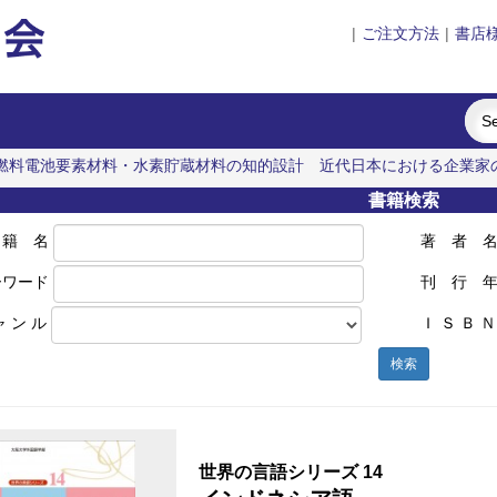
|
ご注文方法
|
書店
燃料電池要素材料・水素貯蔵材料の知的設計
近代日本における企業家
トを訪ねて
書籍検索
 籍 名
著 者 
ーワード
刊 行 
ャ ン ル
Ｉ Ｓ Ｂ Ｎ
検索
世界の言語シリーズ 14