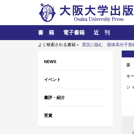
書 籍
電子書籍
近 刊
よく検索される書籍＞
震災に臨む
固体高分子形
子どものバイリンガル読書力
アーミッシュキル
NEWS
書
キ
イベント
ジ 
書評・紹介
受賞