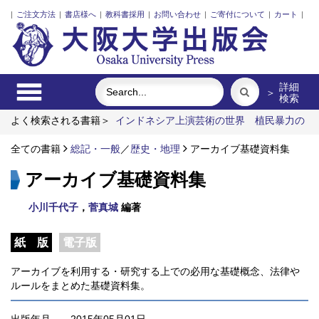
|
ご注文方法
|
書店様へ
|
教科書採用
|
お問い合わせ
|
ご寄付について
|
カート
|
詳細
＞
検索
よく検索される書籍＞
インドネシア上演芸術の世界
植民暴力の
記憶と日本人
固体高分子形燃料電池要素材料・水素貯蔵材料の
知的設計
全ての書籍
レーザーとプラズマと粒子ビーム
総記・一般
／
歴史・地理
アーカイブ基礎資料集
リスク意思決定論
近代日本における企業家の諸系譜
アーカイブ基礎資料集
小川千代子
，
菅真城
編著
紙 版
電子版
アーカイブを利用する・研究する上での必用な基礎概念、法律や
ルールをまとめた基礎資料集。
出版年月
2015年05月01日