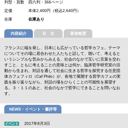
判型・頁数
四六判・366ページ
定価
本体2,400円（税込2,640円）
在庫
在庫あり
内容紹介
目 次
著者略歴
フランスに端を発し、日本にも広がっている哲学カフェ。テーマ
についてその場に居合わせた人たちと話して、聴いて、考えると
いうシンプルな営みからみえる、社会のなかで互いに言葉を交わ
すこと、ともに考えることの意味とは何か。臨床哲学研究室の活
動から生まれ、対話を通して社会に生きる哲学を探究する任意団
体カフェフィロ（Caf Philo）が、各地で展開する哲学カフェの実
践を振り返りながら、対話の場をひらくことの可能性を展望す
る。３・１１のあと、社会のなかで哲学にできることを問いなお
す。
NEWS・イベント・書評等
2017年8月3日
イベント