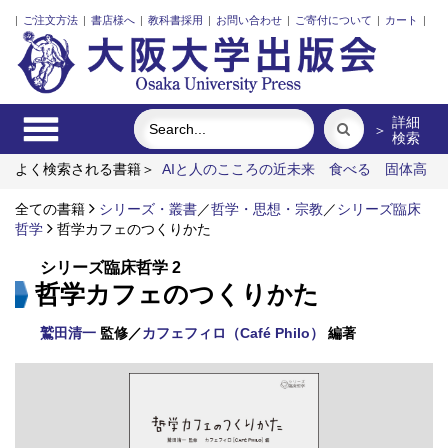
|
ご注文方法
|
書店様へ
|
教科書採用
|
お問い合わせ
|
ご寄付について
|
カート
|
詳細
＞
検索
よく検索される書籍＞
AIと人のこころの近未来
食べる
固体高
分子形燃料電池要素材料・水素貯蔵材料の知的設計
ワーキング
メモリと人間の知性
全ての書籍
シリーズ・叢書
レーザーとプラズマと粒子ビーム
／
哲学・思想・宗教
／
シリーズ臨床
カント
理性法構想の可能性
哲学
哲学カフェのつくりかた
シリーズ臨床哲学 2
哲学カフェのつくりかた
鷲田清一
監修／
カフェフィロ（Café Philo）
編著