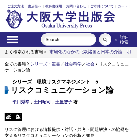
|
ご注文方法
|
書店様へ
|
教科書採用
|
お問い合わせ
|
ご寄付について
|
カート
|
詳細
＞
検索
よく検索される書籍＞
市場化のなかの北欧諸国と日本の介護
明
治・大正・昭和の細菌学者たち
食べる
Essais sur la poésie
française de l'extrême contemporain 1980-2015
全ての書籍
シリーズ・叢書
／
社会科学
／
社会
リスクコミュニ
光ってなに？
ケーション論
東アジアのナショナリズムと近代
シリーズ 環境リスクマネジメント 5
リスクコミュニケーション論
平川秀幸
，
土田昭司
，
土屋智子
著
紙 版
リスク管理における情報提供・対話・共考・問題解決への協働を
支えるリスクコミュニケーションの分析と知見