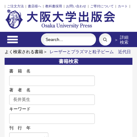
|
ご注文方法
|
書店様へ
|
教科書採用
|
お問い合わせ
|
ご寄付について
|
カート
|
詳細
＞
検索
よく検索される書籍＞
レーザーとプラズマと粒子ビーム
近代日
本における企業家の諸系譜
食べる
明治・大正・昭和の細菌学
書籍検索
者たち
街に拓く大学
ポンプの流体力学
書 籍 名
著 者 名
キーワード
刊 行 年