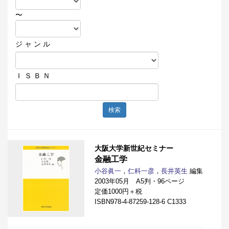
〜
ジ ャ ン ル
Ｉ Ｓ Ｂ Ｎ
検索
大阪大学新世紀セミナー
金融工学
小谷眞一
，
仁科一彦
，
長井英生
編集
2003年05月 A5判・96ページ
定価1000円＋税
ISBN978-4-87259-128-6 C1333