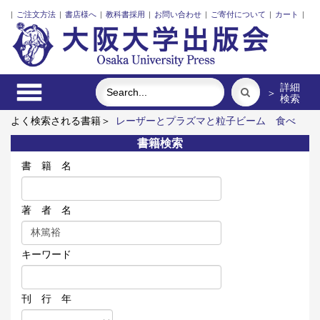
|
ご注文方法
|
書店様へ
|
教科書採用
|
お問い合わせ
|
ご寄付について
|
カート
|
詳細
＞
検索
よく検索される書籍＞
レーザーとプラズマと粒子ビーム
食べ
る
三人の藤野先生、その生涯と交流
街に拓く大学
アーミッ
書籍検索
シュキルトを訪ねて
下痢、ストレスは腸にくる
書 籍 名
著 者 名
キーワード
刊 行 年