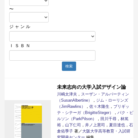
〜
ジ ャ ン ル
Ｉ Ｓ Ｂ Ｎ
検索
未来志向の大学入試デザイン論
川嶋太津夫
，
スーザン・アルバーティン
（SusanAlbertine）
，
ジム・ローリンズ
（JimRawlins）
，
佐々木隆生
，
ブリギッ
テ・シテーガ（BrigitteSteger）
，
パク・ピ
ルソン（ParkPilson）
，
田川千尋
，
林篤
裕
，
山下仁司
，
井ノ上憲司
，
夏目達也
，
石
倉佑季子
著／
大阪大学高等教育・入試研
究開発センター
編集