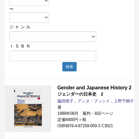
〜
ジ ャ ン ル
Ｉ Ｓ Ｂ Ｎ
検索
Gender and Japanese History 2
ジェンダーの日本史 2
脇田晴子
，
アンヌ・ブッシイ
，
上野千鶴子
著
1999年08月 菊判・602ページ
定価8400円＋税
ISBN978-4-87259-059-3 C3021