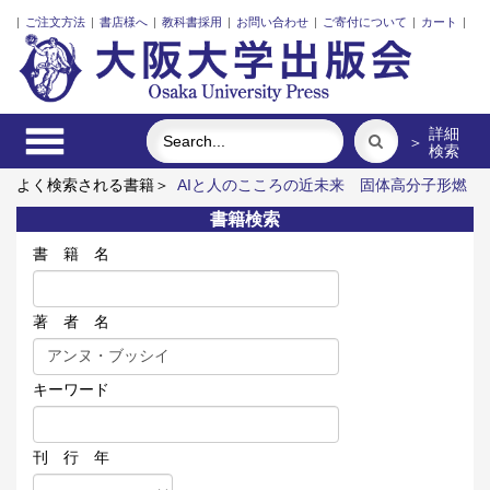
|
ご注文方法
|
書店様へ
|
教科書採用
|
お問い合わせ
|
ご寄付について
|
カート
|
詳細
＞
検索
よく検索される書籍＞
AIと人のこころの近未来
固体高分子形燃
料電池要素材料・水素貯蔵材料の知的設計
三人の藤野先生、そ
書籍検索
の生涯と交流
リスク意思決定論
レーザーとプラズマと粒子ビ
ーム
街に拓く大学
書 籍 名
著 者 名
キーワード
刊 行 年