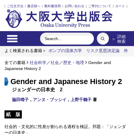
|
ご注文方法
|
書店様へ
|
教科書採用
|
お問い合わせ
|
ご寄付について
|
カート
|
詳細
＞
検索
よく検索される書籍＞
ポンプの流体力学
リスク意思決定論
外
国人介護士と働くための異文化理解
食べる
固体高分子形燃料
電池要素材料・水素貯蔵材料の知的設計
全ての書籍
社会科学
／
社会
／
歴史・地理
三人の藤野先生、その
Gender and
生涯と交流
Japanese History 2
Gender and Japanese History 2
ジェンダーの日本史 2
脇田晴子
，
アンヌ・ブッシイ
，
上野千鶴子
著
紙 版
社会的・文化的に性差が創られる過程を検証。邦題：「ジェンダ
ーの日本史」