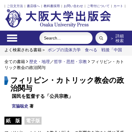
|
ご注文方法
|
書店様へ
|
教科書採用
|
お問い合わせ
|
ご寄付について
|
カート
|
詳細
＞
検索
よく検索される書籍＞
ポンプの流体力学
食べる
戦後「中国
系」亡命文学者と越境する想像力
大阪大学外国語学部 世界の
言語シリーズ17 アラビア語 別冊
全ての書籍
歴史・地理
／
哲学・思想・宗教
田中敦子と具体美術協会
フィリピン・カト
大
阪大学とともに歩んで
リック教会の政治関与
フィリピン・カトリック教会の政
治関与
国民を監督する「公共宗教」
宮脇聡史
著
紙 版
電子版