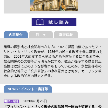
内容紹介
目 次
著者略歴
組織の再形成と社会関与の在り方について課題山積であったフィ
リピン・カトリック教会が、1986年の民主化政変を機に影響力を
強め、2001年の政変で自ら抱える矛盾を露呈するに至るまでを、
教会関係の公文書等から明らかにする。教会が提示する歴史的正
当性は政治にどのような影響力をもっていたのか。宗教指導者の
社会的な地位と「公共宗教」の存在意義とは何か。カトリック教
会による政治関与の歴史と矛盾。
NEWS・イベント・書評等
2020年8月26日
書評・紹介
『フィリピン・カトリック教会の政治関与ー国民を監督する「公