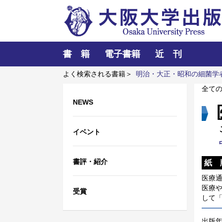
書 籍
電子書籍
近 刊
よく検索される書籍＞
明治・大正・昭和の細菌学
介護士と働くための異文化理解
レーザーとプラ
全て
NEWS
イベント
書評・紹介
紙 
医療
医療
受賞
して
出版