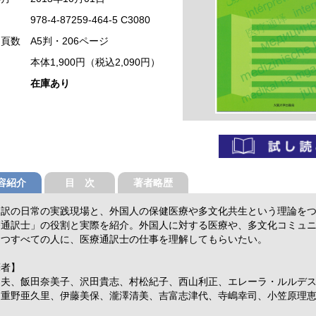
978-4-87259-464-5 C3080
・頁数
A5判・206ページ
本体1,900円（税込2,090円）
在庫あり
容紹介
目 次
著者略歴
通訳の日常の実践現場と、外国人の保健医療や多文化共生という理論を
療通訳士」の役割と実際を紹介。外国人に対する医療や、多文化コミュ
もつすべての人に、医療通訳士の仕事を理解してもらいたい。
筆者】
明夫、飯田奈美子、沢田貴志、村松紀子、西山利正、エレーラ・ルルデ
、重野亜久里、伊藤美保、瀧澤清美、吉富志津代、寺嶋幸司、小笠原理