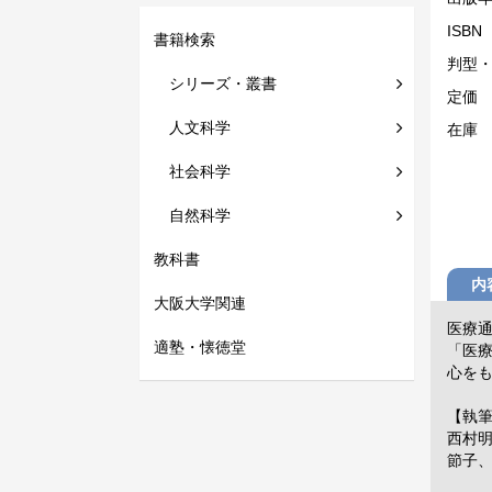
ISBN
書籍検索
判型
シリーズ・叢書
定価
人文科学
在庫
社会科学
自然科学
教科書
内
大阪大学関連
医療
適塾・懐徳堂
「医
心を
【執
西村
節子