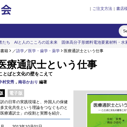
|
ご注文方法
|
書店
者たち
AIと人のこころの近未来
固体高分子形燃料電池要素材料・水
ズマと粒子ビーム
の書籍
／
語学
／
医学・歯学・薬学
医療通訳士という仕事
医療通訳士という仕事
ことばと文化の壁をこえて
中村安秀
，
南谷かおり
編著
版
電子版
通訳の日常の実践現場と、外国人の保健
や多文化共生という理論をつなぐものと
「医療通訳士」の役割と実際を紹介。
年月
2013年10月01日