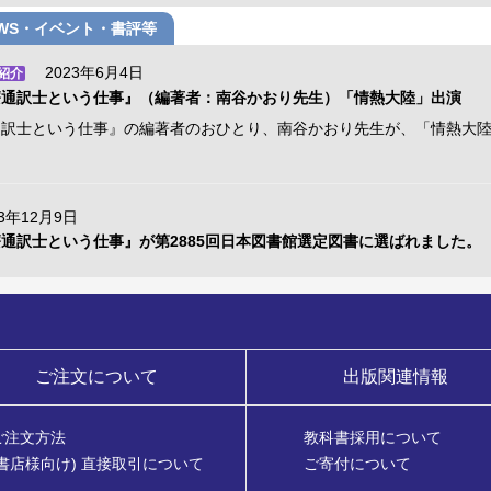
EWS・イベント・書評等
2023年6月4日
紹介
療通訳士という仕事』（編著者：南谷かおり先生）「情熱大陸」出演
通訳士という仕事』の編著者のおひとり、南谷かおり先生が、「情熱大
。
3年12月9日
通訳士という仕事』が第2885回日本図書館選定図書に選ばれました。
ご注文について
出版関連情報
ご注文方法
教科書採用について
(書店様向け) 直接取引について
ご寄付について