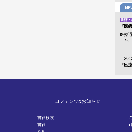
N
書評・
『医
医療
した
201
『医療
コンテンツ&お知らせ
書籍検索
書籍
近刊