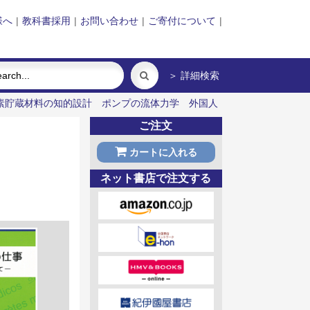
様へ
|
教科書採用
|
お問い合わせ
|
ご寄付について
|
＞ 詳細検索
素貯蔵材料の知的設計
ポンプの流体力学
外国人
ご注文
カートに入れる
ネット書店で注文する