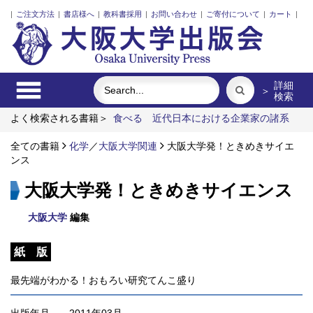
|
ご注文方法
|
書店様へ
|
教科書採用
|
お問い合わせ
|
ご寄付について
|
カート
|
詳細
＞
検索
よく検索される書籍＞
食べる
近代日本における企業家の諸系
譜
レーザーとプラズマと粒子ビーム
外国人介護士と働くため
の異文化理解
全ての書籍
化学
リスク意思決定論
／
大阪大学関連
大阪大学発！ときめきサイエ
街に拓く大学
ンス
大阪大学発！ときめきサイエンス
大阪大学
編集
紙 版
最先端がわかる！おもろい研究てんこ盛り
出版年月
2011年03月