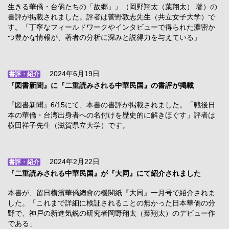
生きる華僑・台僑たちの「故郷」』（岡野翔太（葉翔太） 著）の
書評が掲載されました。評者は菅野敦志先生（共立女子大学）で
す。「丁寧なフィールドワークやインタビューで得られた濃密か
つ豊かな情報が、著者の分析に深みと説得力を与えている」
2024年6月19日
書評・紹介
『図書新聞』に『二重読みされる中華民国』の書評が掲載
『図書新聞』6/15にて、本書の書評が掲載されました。「戦後日
本の華僑・台湾出身者への名付けを歴史的に解きほぐす」評者は
横田祥子先生（滋賀県立大学）です。
2024年2月22日
書評・紹介
『二重読みされる中華民国』が『大同』にて紹介されました
本書が、留日横濱華僑總會の機関紙『大同』一月号で紹介されま
した。「これまで詳細に検証されることの無かった日本華僑の分
野で、神戸の新進気鋭の研究者岡野翔太（葉翔太）のデビュー作
である」