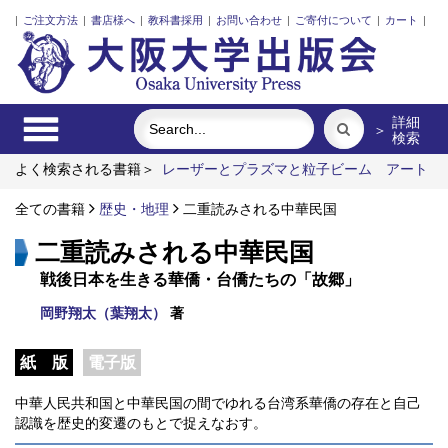
|
ご注文方法
|
書店様へ
|
教科書採用
|
お問い合わせ
|
ご寄付について
|
カート
|
詳細
＞
検索
よく検索される書籍＞
レーザーとプラズマと粒子ビーム
アート
エリアB1 5周年記念記録集 上方遊歩46景
懐徳堂儒学の研
究
全ての書籍
心と身体のあいだ
歴史・地理
固体高分子形燃料電池要素材料・水素貯
二重読みされる中華民国
蔵材料の知的設計
二重読みされる中華民国
戦後日本を生きる華僑・台僑たちの「故郷」
岡野翔太（葉翔太）
著
紙 版
電子版
中華人民共和国と中華民国の間でゆれる台湾系華僑の存在と自己
認識を歴史的変遷のもとで捉えなおす。