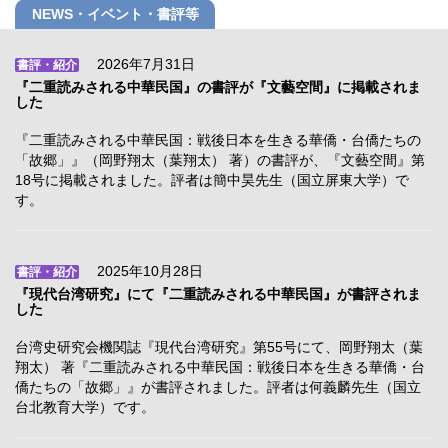
NEWS・イベント・書評等
2026年7月31日
書評・紹介
『二重読みされる中華民国』の書評が『文藝空間』に掲載されま
した
『二重読みされる中華民国：戦後日本を生きる華僑・台僑たちの
「故郷」』（岡野翔太（葉翔太） 著）の書評が、『文藝空間』第
18号に掲載されました。評者は簡中昊先生（国立屏東大学）で
す。
2025年10月28日
書評・紹介
『現代台湾研究』にて『二重読みされる中華民国』が書評されま
した
台湾史研究会機関誌『現代台湾研究』第55号にて、岡野翔太（葉
翔太） 著『二重読みされる中華民国：戦後日本を生きる華僑・台
僑たちの「故郷」』が書評されました。評者は何義麟先生（国立
台北教育大学）です。