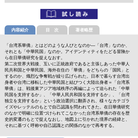
内容紹介
目 次
著者略歴
「台湾系華僑」とはどのような人びとなのか―「台湾」なのか、
それとも「中華民国」なのか。アイデンティティをたどる冒険か
ら在日華僑研究を捉えなおす。
第二次世界大戦後、互いに正統政府であると主張しあった中華人
民共和国と中華民国。海外在住の「華僑」をどちらの「国民」と
するのか、熾烈な争奪戦が繰り広げられた。日本で暮らす台湾出
身者や台湾に移転した中華民国と結びつく大陸出身者＝「台湾系
華僑」は、戦後東アジア地域秩序の再編によって迫られた「中華
民国を支持するか」、「中華人民共和国を支持するか」、「台湾
独立を支持するか」という政治選択に翻弄され、様々なカテゴラ
イズやレッテルのもとで自己認識を問われてきた。在日華僑研究
のなかで明確に位置づけられてこなかった台湾系華僑の存在を歴
史的変遷のもとで捉えなおし、地図上に引かれた境界の経緯と、
それに基づく呼称や自己認識との関係のなかで再考する。