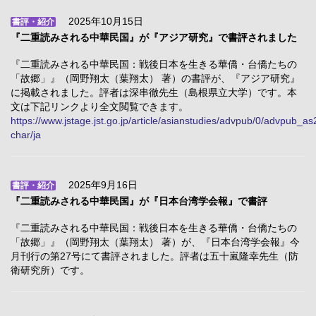
2025年10月15日
書評・紹介
『二重読みされる中華民国』が『アジア研究』で書評されました
『二重読みされる中華民国：戦後日本を生きる華僑・台僑たちの
「故郷」』（岡野翔太（葉翔太） 著）の書評が、『アジア研究』
に掲載されました。評者は深串徹先生（島根県立大学）です。本
文は下記リンクより全文閲覧できます。
https://www.jstage.jst.go.jp/article/asianstudies/advpub/0/advpub_as
char/ja
2025年9月16日
書評・紹介
『二重読みされる中華民国』が『日本台湾学会報』で書評
『二重読みされる中華民国：戦後日本を生きる華僑・台僑たちの
「故郷」』（岡野翔太（葉翔太） 著）が、『日本台湾学会報』今
月刊行の第27号にて書評されました。評者は五十嵐隆幸先生（防
衛研究所）です。