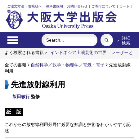
|
ご注文方法
|
書店様へ
|
教科書採用
|
お問い合わせ
|
ご寄付について
|
カート
|
詳細
＞
検索
よく検索される書籍＞
インドネシア上演芸術の世界
レーザーと
プラズマと粒子ビーム
リスク意思決定論
植民暴力の記憶と日
本人
全ての書籍
明治・大正・昭和の細菌学者たち
自然科学
／
数学・物理学
／
電気・電子
近代日本における企業
先進放射線
家の諸系譜
利用
先進放射線利用
飯田敏行
監修
紙 版
これからの放射線利用分野に必要な知識と技術をわかりやすく記
述