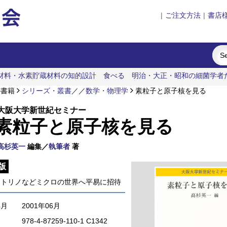
|
ご注文方法
|
書店
材料・水素貯蔵材料の知的設計
食べる
明治・大正・昭和の細菌学者
の書籍
シリーズ・叢書
／
／
数学・物理学
素粒子と原子核を見る
大阪大学新世紀セミナー
素粒子と原子核を見る
高杉英一
編集／
執筆者
著
版
ートリノなどミクロの世界へ平易に招待
年月
2001年06月
978-4-87259-110-1 C1342