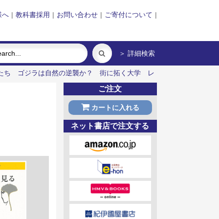
様へ
|
教科書採用
|
お問い合わせ
|
ご寄付について
|
＞ 詳細検索
たち
ゴジラは自然の逆襲か？
街に拓く大学
レ
ご注文
カートに入れる
ネット書店で注文する