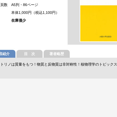
・頁数
A5判・86ページ
本体1,000円（税込1,100円）
在庫僅少
容紹介
目 次
著者略歴
ートリノは質量をもつ！物質と反物質は非対称性！核物理学のトピック