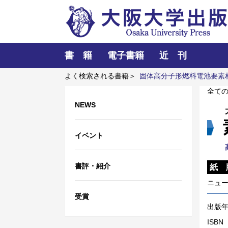
書 籍
電子書籍
近 刊
よく検索される書籍＞
固体高分子形燃料電池要素
ーザーとプラズマと粒子ビーム
全て
NEWS
イベント
書評・紹介
紙 
ニュ
受賞
出版
ISBN