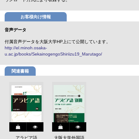
お客様向け情報
音声データ
付属音声データを大阪大学HP上にて公開しています。
http://el.minoh.osaka-
u.ac.jp/books/SekainogengoShiriizu19_Marutago/
関連書籍
アラビア語
大阪大学外国語