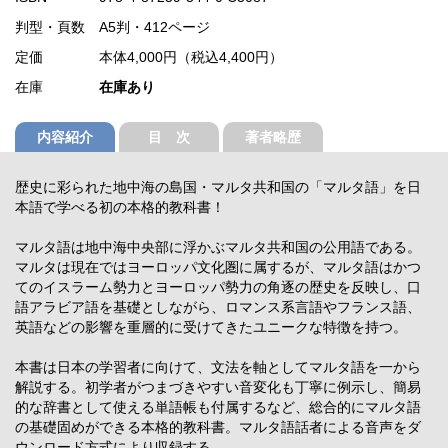
判型・頁数
A5判・412ページ
定価
本体4,000円（税込4,400円）
在庫
在庫あり
内容紹介
目 次
著者略歴
歴史に彩られた地中海の島国・マルタ共和国の「マルタ語」を日
本語で学べる初の本格的教科書！
マルタ語は地中海中央部に浮かぶマルタ共和国の公用語である。
マルタは現在ではヨーロッパ文化圏に属するが、マルタ語はかつ
てのイスラーム勢力とヨーロッパ勢力の角逐の歴史を反映し、口
語アラビア語を基礎としながら、ロマンス系言語やフランス語、
英語などの影響を重層的に受けてきたユニークな特徴を持つ。
本書は日本の学習者に向けて、文法を軸としてマルタ語を一から
解説する。初学者がつまづきやすい音変化も丁寧に例示し、簡易
的な辞書として使える単語帳も付属するなど、総合的にマルタ語
の基礎固めができる本格的教科書。マルタ語話者による音声をダ
ウンロード方式により収録する。