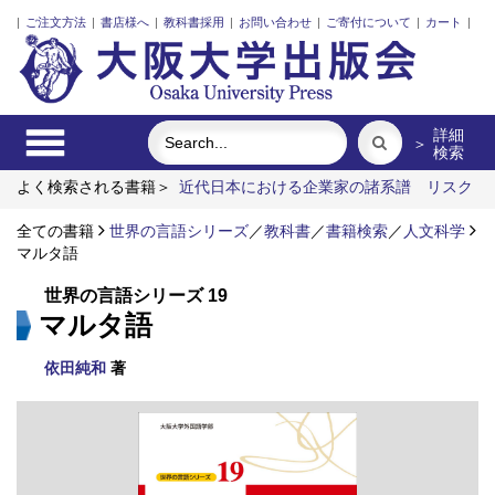
|
ご注文方法
|
書店様へ
|
教科書採用
|
お問い合わせ
|
ご寄付について
|
カート
|
詳細
＞
検索
よく検索される書籍＞
近代日本における企業家の諸系譜
リスク
意思決定論
レーザーとプラズマと粒子ビーム
食べる
ポンプ
の流体力学
全ての書籍
アーミッシュキルトを訪ねて
世界の言語シリーズ
／
教科書
／
書籍検索
／
人文科学
マルタ語
世界の言語シリーズ 19
マルタ語
依田純和
著