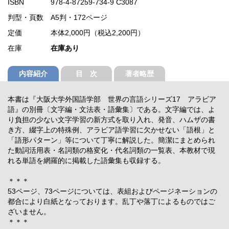
ISBN
978-4-87259-734-9 C3087
判型・頁数
A5判・172ページ
定価
本体2,000円（税込2,200円）
在庫
在庫あり
内容紹介
目 次
著者略歴
本書は『大阪大学外国語学部 世界の言語シリーズ17 アラビア
語』の別冊〔文字編・文法表・語彙集〕である。文字編では、よ
り負担の少ない文字学習の新方式を取り入れ、発音、ハムザの書
き方、綴字上の特殊例、アラビア語学習に欠かせない「語根」と
「語形パターン」等について丁寧に解説した。簡潔にまとめられ
た動詞活用表・名詞類の格変化・代名詞類の一覧表、本教材で現
れる単語を網羅的に掲載した語彙集も収録する。
＊＊＊
53ページ、73ページについては、表組およびページネーションの
都合により白紙となっております。乱丁や落丁によるものではご
ざいません。
＊＊＊