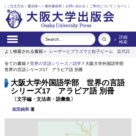
|
ご注文方法
|
書店様へ
|
教科書採用
|
お問い合わせ
|
ご寄付について
|
カート
|
詳細
＞
検索
よく検索される書籍＞
レーザーとプラズマと粒子ビーム
近代日
本における企業家の諸系譜
街に拓く大学
固体高分子形燃料電
池要素材料・水素貯蔵材料の知的設計
全ての書籍
世界の言語シリーズ
／
語学
ポンプの流体力学
大阪大学外国語学部
食べ
る
世界の言語シリーズ17 アラビア語 別冊
大阪大学外国語学部 世界の言語
シリーズ17 アラビア語 別冊
〔文字編・文法表・語彙集〕
依田純和
著