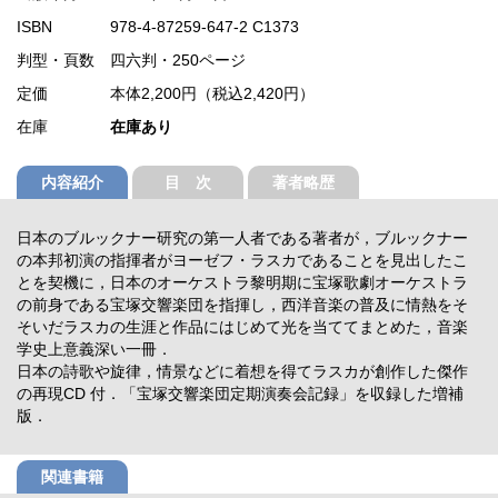
ISBN
978-4-87259-647-2 C1373
判型・頁数
四六判・250ページ
定価
本体2,200円（税込2,420円）
在庫
在庫あり
内容紹介
目 次
著者略歴
日本のブルックナー研究の第一人者である著者が，ブルックナー
の本邦初演の指揮者がヨーゼフ・ラスカであることを見出したこ
とを契機に，日本のオーケストラ黎明期に宝塚歌劇オーケストラ
の前身である宝塚交響楽団を指揮し，西洋音楽の普及に情熱をそ
そいだラスカの生涯と作品にはじめて光を当ててまとめた，音楽
学史上意義深い一冊．
日本の詩歌や旋律，情景などに着想を得てラスカが創作した傑作
の再現CD 付．「宝塚交響楽団定期演奏会記録」を収録した増補
版．
関連書籍