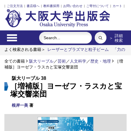
|
ご注文方法
|
書店様へ
|
教科書採用
|
お問い合わせ
|
ご寄付について
|
カート
|
詳細
＞
検索
よく検索される書籍＞
レーザーとプラズマと粒子ビーム
「力の
ある学校」の探究
明治・大正・昭和の細菌学者たち
ロシア語
全ての書籍
リスク意思決定論
阪大リーブル
固体高分子形燃料電池要素材料・水素貯蔵材
／
芸術
／
人文科学
／
歴史・地理
［増
料の知的設計
補版］ヨーゼフ・ラスカと宝塚交響楽団
阪大リーブル 38
［増補版］ヨーゼフ・ラスカと宝
塚交響楽団
根岸一美
著