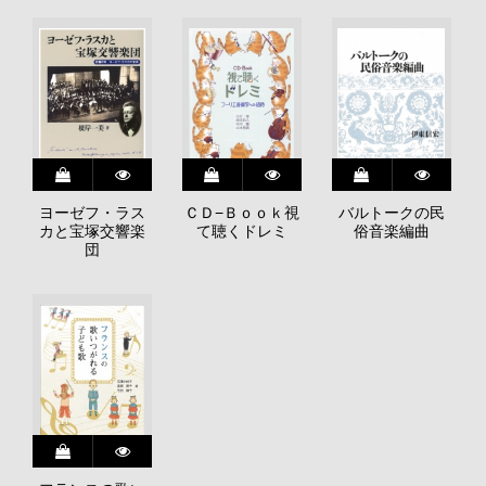
ヨーゼフ・ラス
ＣＤ−Ｂｏｏｋ視
バルトークの民
カと宝塚交響楽
て聴くドレミ
俗音楽編曲
団