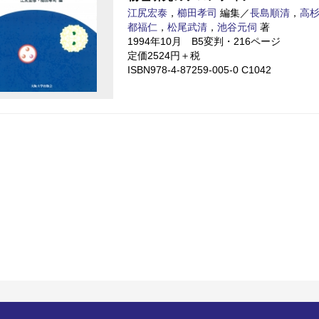
江尻宏泰
，
櫛田孝司
編集／
長島順清
，
高
都福仁
，
松尾武清
，
池谷元伺
著
1994年10月 B5変判・216ページ
定価2524円＋税
ISBN978-4-87259-005-0 C1042