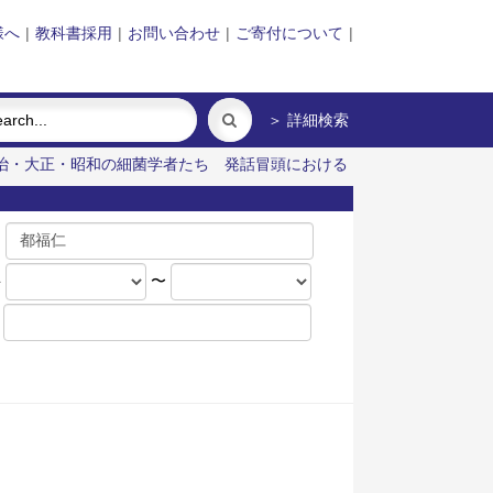
様へ
|
教科書採用
|
お問い合わせ
|
ご寄付について
|
＞ 詳細検索
治・大正・昭和の細菌学者たち
発話冒頭における
名
年
〜