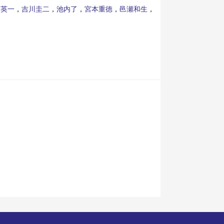
杉英一
，
吉川圭二
，
池内了
，
宮本重徳
，
邑瀬和生
，