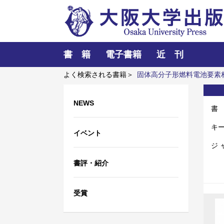
書 籍
電子書籍
近 刊
よく検索される書籍＞
固体高分子形燃料電池要素
言語要素の語順と相互行為
レーザーとプラズマ
NEWS
書
キ
イベント
ジ 
書評・紹介
受賞