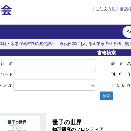
|
ご注文方法
|
書店
材料・水素貯蔵材料の知的設計
近代日本における企業家の諸系譜
明
と粒子ビーム
ポンプの流体力学
書籍検索
 籍 名
著 者 
ーワード
刊 行 
ャ ン ル
Ｉ Ｓ Ｂ Ｎ
検索
量子の世界
物理研究のフロンティア