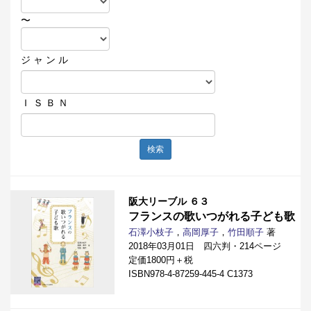
〜
ジ ャ ン ル
Ｉ Ｓ Ｂ Ｎ
検索
阪大リーブル ６３
フランスの歌いつがれる子ども歌
石澤小枝子
，
高岡厚子
，
竹田順子
著
2018年03月01日 四六判・214ページ
定価1800円＋税
ISBN978-4-87259-445-4 C1373