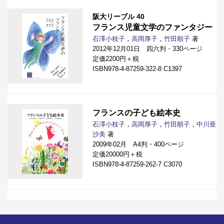
阪大リーブル 40
フランス児童文学のファンタジー
石澤小枝子
，
高岡厚子
，
竹田順子
著
2012年12月01日 四六判・330ページ
定価2200円＋税
ISBN978-4-87259-322-8 C1397
フランスの子ども絵本史
石澤小枝子
，
高岡厚子
，
竹田順子
，
中川亜
沙美
著
2009年02月 A4判・400ページ
定価20000円＋税
ISBN978-4-87259-262-7 C3070