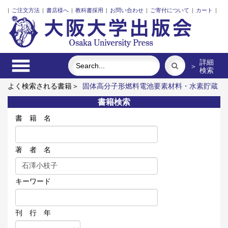
|
ご注文方法
|
書店様へ
|
教科書採用
|
お問い合わせ
|
ご寄付について
|
カート
|
詳細
＞
検索
よく検索される書籍＞
固体高分子形燃料電池要素材料・水素貯蔵
材料の知的設計
明治・大正・昭和の細菌学者たち
近代日本に
書籍検索
おける企業家の諸系譜
食べる
脳の神秘を探る
レーザーとプ
ラズマと粒子ビーム
書 籍 名
著 者 名
キーワード
刊 行 年