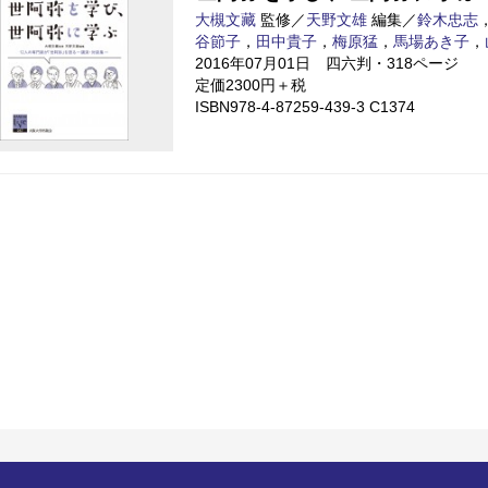
大槻文藏
監修／
天野文雄
編集／
鈴木忠志
谷節子
，
田中貴子
，
梅原猛
，
馬場あき子
，
2016年07月01日 四六判・318ページ
定価2300円＋税
ISBN978-4-87259-439-3 C1374