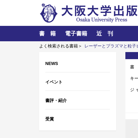
書 籍
電子書籍
近 刊
よく検索される書籍＞
レーザーとプラズマと粒子
Educational Challenges at Public Schools in Japan
NEWS
書
キ
イベント
ジ 
書評・紹介
受賞