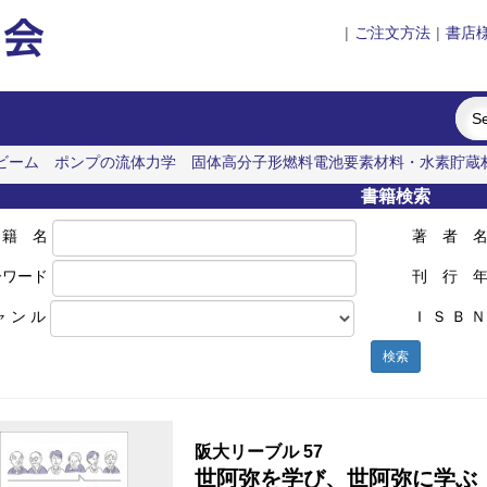
|
ご注文方法
|
書店
ビーム
ポンプの流体力学
固体高分子形燃料電池要素材料・水素貯蔵
インドネシア上演芸術の世界
書籍検索
 籍 名
著 者 
ーワード
刊 行 
ャ ン ル
Ｉ Ｓ Ｂ Ｎ
検索
阪大リーブル 57
世阿弥を学び、世阿弥に学ぶ