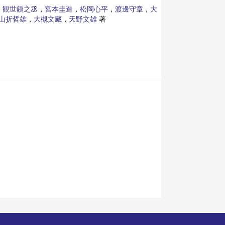
，
観世銕之丞
，
宮本圭造
，
松岡心平
，
渡邊守章
，
大
山折哲雄
，
大槻文藏
，
天野文雄
著