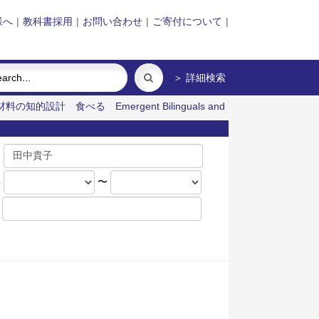
様へ
|
教科書採用
|
お問い合わせ
|
ご寄付について
|
＞ 詳細検索
材料の知的設計
食べる
Emergent Bilinguals and
名
年
〜