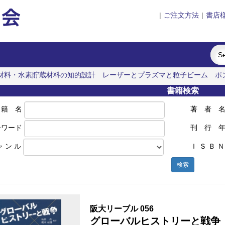
|
ご注文方法
|
書店
材料・水素貯蔵材料の知的設計
レーザーとプラズマと粒子ビーム
ポ
書籍検索
 籍 名
著 者 
ーワード
刊 行 
ャ ン ル
Ｉ Ｓ Ｂ Ｎ
検索
阪大リーブル 056
グローバルヒストリーと戦争