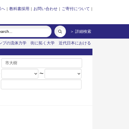
様へ
|
教科書採用
|
お問い合わせ
|
ご寄付について
|
＞ 詳細検索
ンプの流体力学
街に拓く大学
近代日本における
名
年
〜