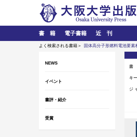
書 籍
電子書籍
近 刊
よく検索される書籍＞
固体高分子形燃料電池要素
企業家の諸系譜
食べる
NEWS
書
キ
イベント
ジ 
書評・紹介
受賞