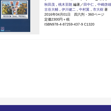
秋田茂
，
桃木至朗
編著／
田中仁
，
中嶋啓
古谷大輔
，
伊川健二
，
中村翼
，
市大樹
著
2016年04月01日 四六判・360ページ
定価2300円＋税
ISBN978-4-87259-437-9 C1320