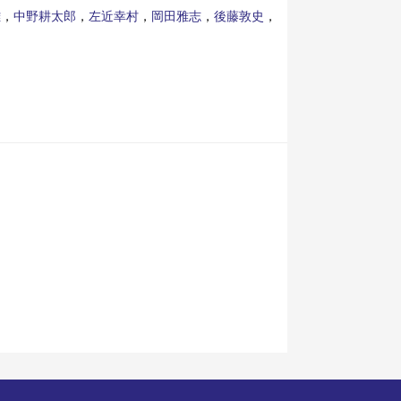
雄
，
中野耕太郎
，
左近幸村
，
岡田雅志
，
後藤敦史
，