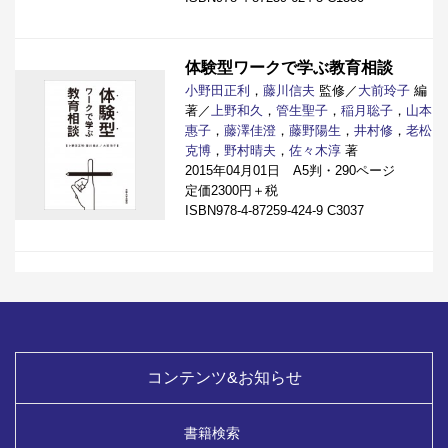
体験型ワークで学ぶ教育相談
小野田正利
，
藤川信夫
監修／
大前玲子
編
著／
上野和久
，
管生聖子
，
稲月聡子
，
山本
惠子
，
藤澤佳澄
，
藤野陽生
，
井村修
，
老松
克博
，
野村晴夫
，
佐々木淳
著
2015年04月01日 A5判・290ページ
定価2300円＋税
ISBN978-4-87259-424-9 C3037
コンテンツ&お知らせ
書籍検索