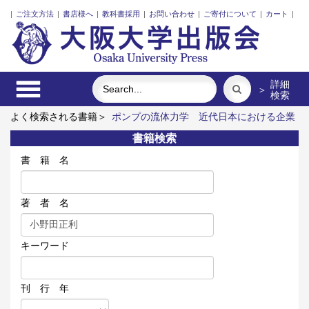
|
ご注文方法
|
書店様へ
|
教科書採用
|
お問い合わせ
|
ご寄付について
|
カート
|
詳細
＞
検索
よく検索される書籍＞
ポンプの流体力学
近代日本における企業
家の諸系譜
レーザーとプラズマと粒子ビーム
固体高分子形燃
書籍検索
料電池要素材料・水素貯蔵材料の知的設計
インドネシア上演芸
術の世界
食べる
書 籍 名
著 者 名
キーワード
刊 行 年