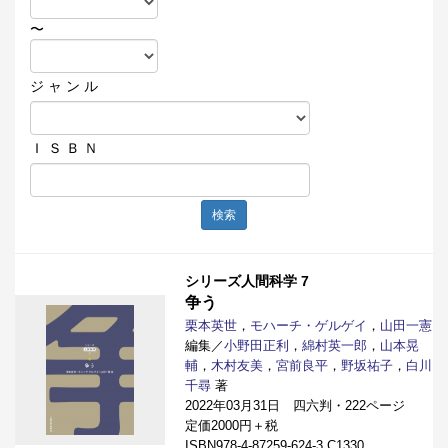
〜
ジ ャ ン ル
Ｉ Ｓ Ｂ Ｎ
検索
シリーズ人間科学 7
争う
栗本英世
，
モハーチ・ゲルゲイ
，
山田一憲
編集／
小野田正利
，
綿村英一郎
，
山本晃
輔
，
木村友美
，
宮前良平
，
野坂祐子
，
白川
千尋
著
2022年03月31日 四六判・222ページ
定価2000円＋税
ISBN978-4-87259-624-3 C1330