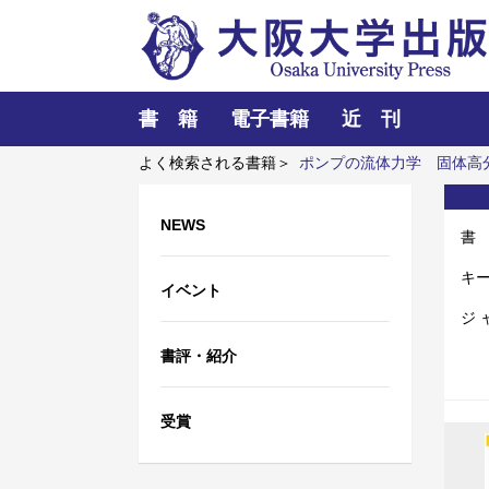
書 籍
電子書籍
近 刊
よく検索される書籍＞
ポンプの流体力学
固体高
理解
三人の藤野先生、その生涯と交流
近代日
NEWS
書
キ
イベント
ジ 
書評・紹介
受賞