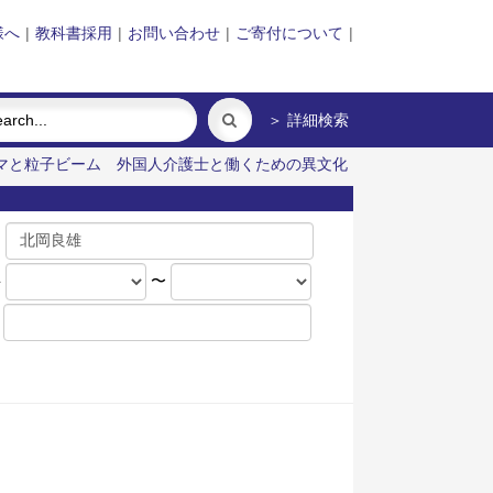
様へ
|
教科書採用
|
お問い合わせ
|
ご寄付について
|
＞ 詳細検索
マと粒子ビーム
外国人介護士と働くための異文化
名
年
〜