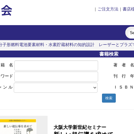
|
ご注文方法
|
書店
分子形燃料電池要素材料・水素貯蔵材料の知的設計
レーザーとプラズ
本における企業家の諸系譜
書籍検索
 籍 名
著 者 
ーワード
刊 行 
ャ ン ル
Ｉ Ｓ Ｂ Ｎ
検索
大阪大学新世紀セミナー