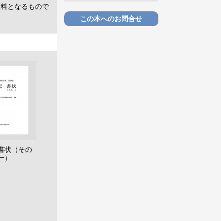
史料となるもので
この本へのお問合せ
書状（その
一）