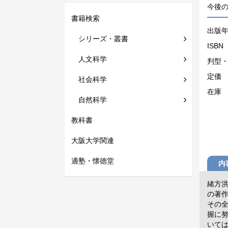
今後
書籍検索
出版
シリーズ・叢書
ISBN
人文科学
判型
定価
社会科学
在庫
自然科学
教科書
大阪大学関連
適塾・懐徳堂
内
緒方
の著
その
握に
いて