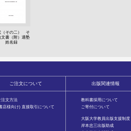
状（その二） そ
他文書（附）適塾
姓名録
ご注文について
出版関連情報
ご注文方法
教科書採用について
(書店様向け) 直接取引について
ご寄付について
大阪大学教員出版支援制度
岸本忠三出版助成