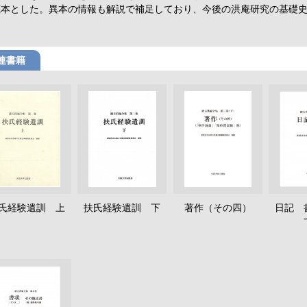
底本とした。異本の情報も解説で補足しており、今後の洪庵研究の基礎
。
連書籍
氏経験遺訓 上
扶氏経験遺訓 下
著作（その四）
日記 