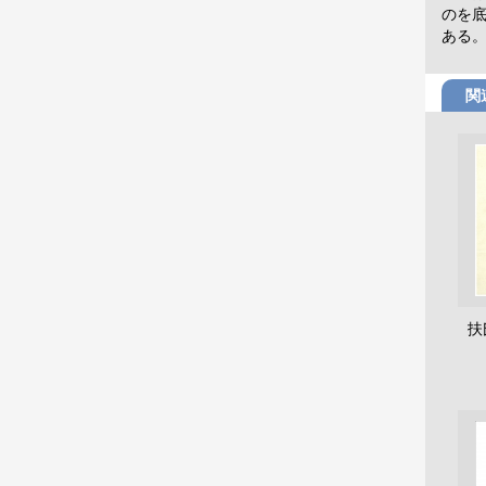
のを
ある
関
扶