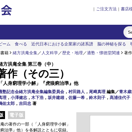
|
ご注文方法
|
書店
ビーム
食べる
近代日本における企業家の諸系譜
脳の神秘を探る
の書籍
緒方洪庵全集
／
人文科学
／
歴史・地理
／
適塾・懐徳堂関連
著作
緒方洪庵全集 第三巻（中）
著作（その三）
「人身窮理学小解」『虎狼痢治準』他
適塾記念会緒方洪庵全集編集委員会
，
村田路人
，
尾﨑真理
編集／
青木歳
真理
，
小澤健志
，
木下浩
，
坂井建雄
，
佐藤一希
，
鈴木則子
，
髙浦佳代子
嶋佑太郎
，
吉田忠
著
版
電子版
洪庵の著作の一部（「人身窮理学小解」
狼痢治準』他）を各解説とともに収録。