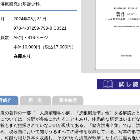
の洪庵研究の基礎史料。
年月
2024年03月31日
978-4-87259-799-8 C3321
・頁数
A5判・816ページ
本体16,000円（税込17,600円）
在庫あり
容紹介
目 次
著者略歴
洪庵の著作の一部（「人身窮理学小解」『虎狼痢治準』他）を各解説と
作については、分野が多岐にわたることもあり、体系的な研究はいまだ
全貌もまだ把握されていないのが現状である。『緒方洪庵全集』では、
努め、現段階において知りうるすべての著作を収録している。写本の形
は、可能な限り異本を収集し、その中から洪庵が執筆したものに最も近