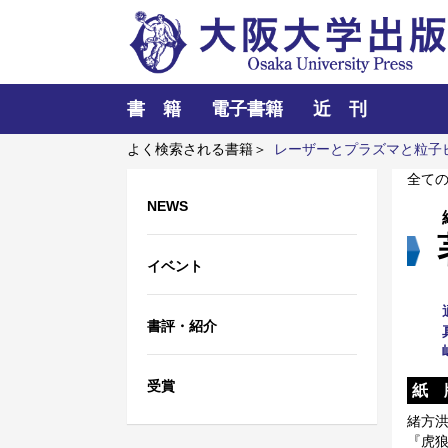
書 籍
電子書籍
近 刊
よく検索される書籍＞
レーザーとプラズマと粒子
学
全て
NEWS
イベント
書評・紹介
受賞
紙 
緒方
『虎