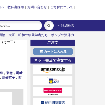
様へ
|
教科書採用
|
お問い合わせ
|
ご寄付について
|
＞ 詳細検索
明治・大正・昭和の細菌学者たち
ポンプの流体力
（その三）
ご注文
カートに入れる
ネット書店で注文する
幸
，
東徹
，
尾﨑
，
髙橋京子
，
西