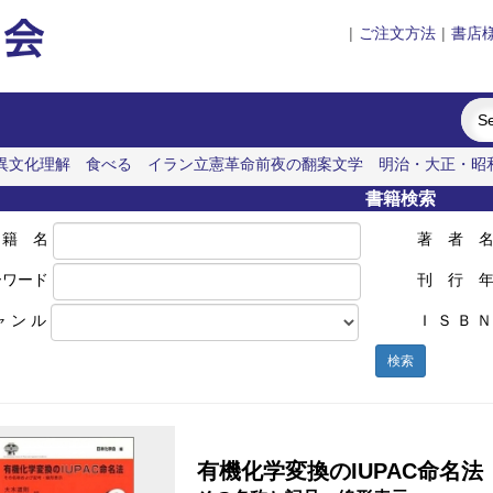
|
ご注文方法
|
書店
異文化理解
食べる
イラン立憲革命前夜の翻案文学
明治・大正・昭
書籍検索
 籍 名
著 者 
ーワード
刊 行 
ャ ン ル
Ｉ Ｓ Ｂ Ｎ
検索
有機化学変換のIUPAC命名法