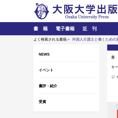
書 籍
電子書籍
近 刊
よく検索される書籍＞
外国人介護士と働くための
析
女を見る女のまなざし
NEWS
書
キ
イベント
ジ 
書評・紹介
受賞