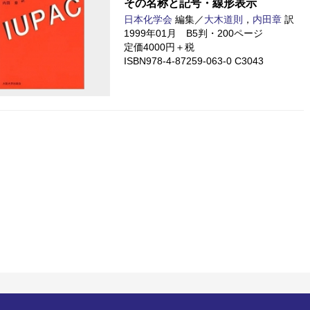
その名称と記号・線形表示
日本化学会
編集／
大木道則
，
内田章
訳
1999年01月 B5判・200ページ
定価4000円＋税
ISBN978-4-87259-063-0 C3043