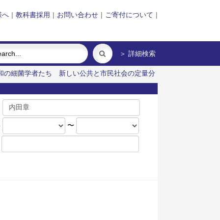
様へ
|
教科書採用
|
お問い合わせ
|
ご寄付について
|
＞ 詳細検索
和の細菌学者たち
新しい公共と市民社会の定量分
名
年
〜