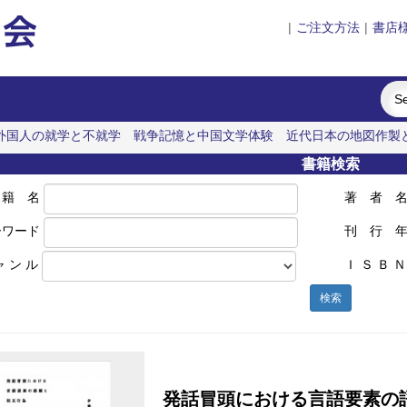
|
ご注文方法
|
書店
外国人の就学と不就学
戦争記憶と中国文学体験
近代日本の地図作製
書籍検索
 籍 名
著 者 
ーワード
刊 行 
ャ ン ル
Ｉ Ｓ Ｂ Ｎ
検索
発話冒頭における言語要素の