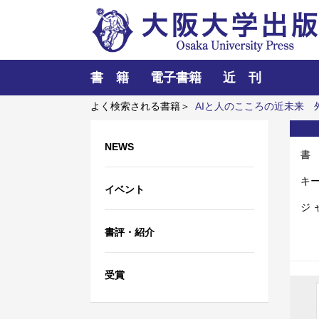
書 籍
電子書籍
近 刊
よく検索される書籍＞
AIと人のこころの近未来
Communication-Design 1
NEWS
書
キ
イベント
ジ 
書評・紹介
受賞