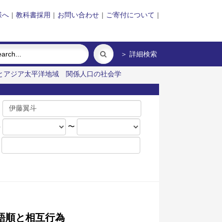
様へ
|
教科書採用
|
お問い合わせ
|
ご寄付について
|
＞ 詳細検索
とアジア太平洋地域
関係人口の社会学
名
年
〜
語順と相互行為