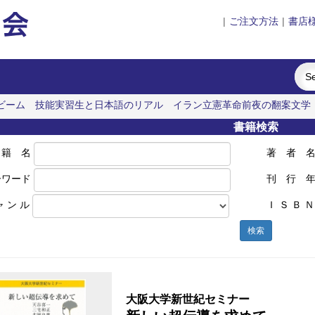
|
ご注文方法
|
書店
ビーム
技能実習生と日本語のリアル
イラン立憲革命前夜の翻案文学
書籍検索
 籍 名
著 者 
ーワード
刊 行 
ャ ン ル
Ｉ Ｓ Ｂ Ｎ
検索
大阪大学新世紀セミナー