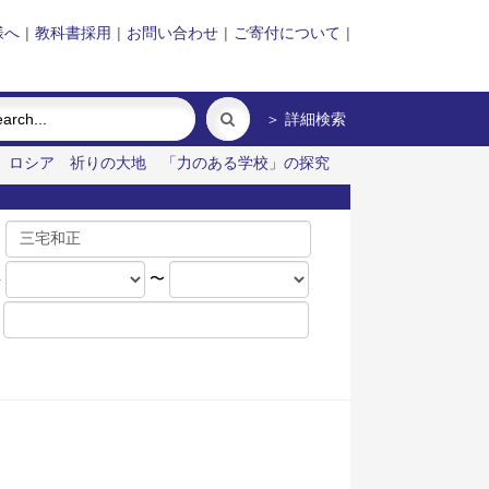
様へ
|
教科書採用
|
お問い合わせ
|
ご寄付について
|
＞ 詳細検索
ロシア 祈りの大地
「力のある学校」の探究
名
年
〜