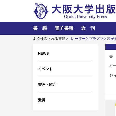
書 籍
電子書籍
近 刊
よく検索される書籍＞
レーザーとプラズマと粒子
日本文学 二重の顔
NEWS
書
キ
イベント
ジ 
書評・紹介
受賞