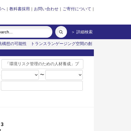
様へ
|
教科書採用
|
お問い合わせ
|
ご寄付について
|
＞ 詳細検索
法構想の可能性
トランスランゲージング空間の創
名
年
〜
3