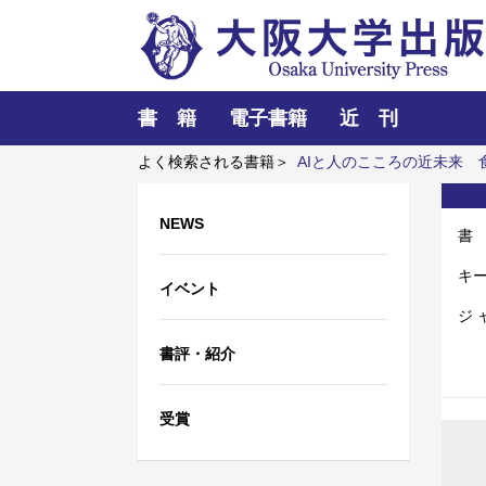
書 籍
電子書籍
近 刊
よく検索される書籍＞
AIと人のこころの近未来
造
NEWS
書
キ
イベント
ジ 
書評・紹介
受賞