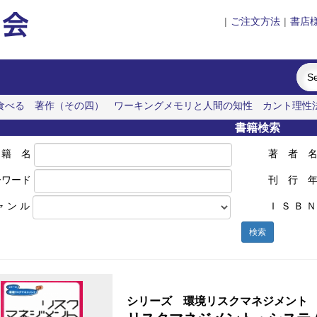
|
ご注文方法
|
書店
食べる
著作（その四）
ワーキングメモリと人間の知性
カント理性
書籍検索
 籍 名
著 者 
ーワード
刊 行 
ャ ン ル
Ｉ Ｓ Ｂ Ｎ
検索
シリーズ 環境リスクマネジメント 