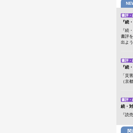
N
書評・
『続
『続
書評
出よ
書評・
『続
「災害
（京
書評・
続・
『読
関