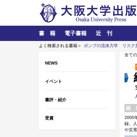
書 籍
電子書籍
近 刊
よく検索される書籍＞
ポンプの流体力学
リスク
細菌学者たち
全て
NEWS
イベント
書評・紹介
紙 
200
受賞
録。
や災