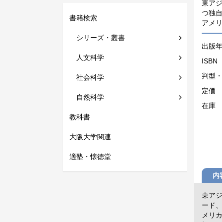
東ア
つ独
書籍検索
アメ
シリーズ・叢書
出版
人文科学
ISBN
判型
社会科学
定価
自然科学
在庫
教科書
大阪大学関連
適塾・懐徳堂
内
東ア
ード
メリ