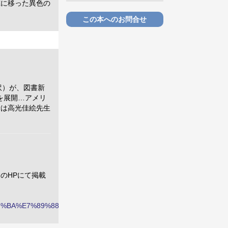
究に移った異色の
この本へのお問合せ
訳）が、図書新
を展開…アメリ
者は高光佳絵先生
のHPにて掲載
7%BA%E7%89%88