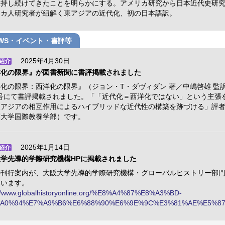
保持し続けてきたことを明らかにする。アメリカ研究から日本近代史研
リカ人研究者が紐解く東アジアの近代化、初の日本語訳。
EWS・イベント・書評等
2025年4月30日
紹介
洋化の限界』が図書新聞に書評掲載されました
化の限界：西洋化の限界』（ジョン・T・ダヴィダン 著／中嶋啓雄 監
3号にて書評掲載されました。「「近代化＝西洋化ではない」という主張
東アジアの相互作用によるハイブリッドな近代性の構築を跡づける」評
葉大学国際教養学部）です。
2025年1月14日
紹介
学先導的学際研究機構HPに掲載されました
の刊行案内が、大阪大学先導的学際研究機構・グローバルヒストリー部門
ています。
://www.globalhistoryonline.org/%E8%A4%87%E8%A3%BD-
A0%94%E7%A9%B6%E6%88%90%E6%9E%9C%E3%81%AE%E5%8