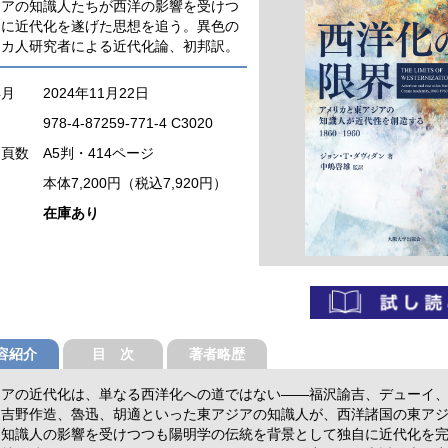
ジアの知識人たちが西洋の影響を受けつ
自に近代化を遂げた思想を追う。異色の
リカ人研究者による近代化論、初邦訳。
年月
2024年11月22日
978-4-87259-771-4 C3020
・頁数
A5判・414ページ
本体7,200円（税込7,920円）
在庫あり
容紹介
目 次
著者略歴
ジアの近代化は、単なる西洋化への道ではない――福沢諭吉、デューイ
、吉野作造、魯迅、胡適といった東アジアの知識人が、西洋諸国の東ア
カ知識人の影響を受けつつも陽明学の伝統を背景として独自に近代化を