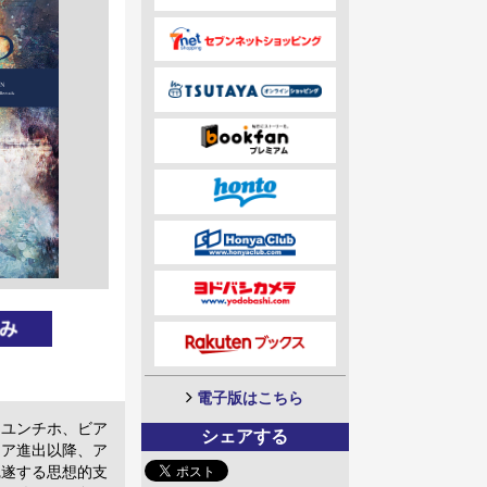
電子版はこちら
、ユンチホ、ビア
シェアする
ジア進出以降、ア
完遂する思想的支