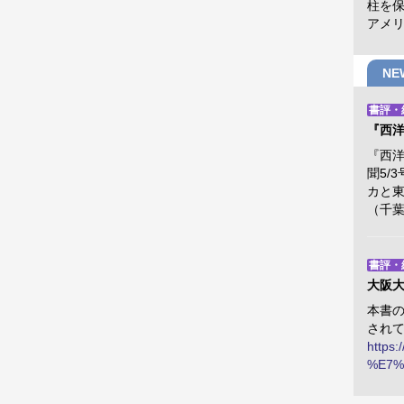
柱を
アメ
N
書評・
『西
『西洋
聞5/
カと
（千
書評・
大阪大
本書
され
https
%E7%