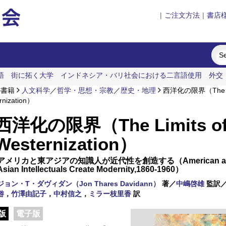
|
ご注文方法
|
書店
語
街に拓く大学
インドネシア・バリ社会における二言語使用
外交
の書籍
人文科学
／
哲学・思想・宗教
／
歴史・地理
西洋化の限界（The Lim
rnization）
西洋化の限界（The Limits o
Westernization）
アメリカと東アジアの知識人が近代性を創造する（American and
Asian Intellectuals Create Modernity,1860-1960）
ジョン・T・ダヴィダン（Jon Thares Davidann）
著／
中嶋啓雄
監訳
游
，
竹澤由記子
，
中村信之
，
ミラー枝里香
訳
版
電子版