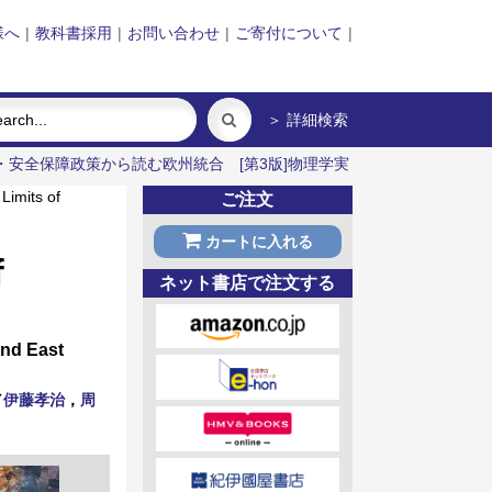
様へ
|
教科書採用
|
お問い合わせ
|
ご寄付について
|
＞ 詳細検索
・安全保障政策から読む欧州統合
[第3版]物理学実
its of
ご注文
カートに入れる
f
ネット書店で注文する
 East
／
伊藤孝治
，
周