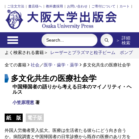
|
ご注文方法
|
書店様へ
|
教科書採用
|
お問い合わせ
|
ご寄付について
|
カート
|
詳細
＞
検索
よく検索される書籍＞
レーザーとプラズマと粒子ビーム
ポンプ
の流体力学
食べる
固体高分子形燃料電池要素材料・水素貯蔵
材料の知的設計
全ての書籍
社会
Emergent Bilinguals and Educational
／
医学・歯学・薬学
多文化共生の医療社会学
Challenges at Public Schools in Japan
近代日本における企業家
多文化共生の医療社会学
の諸系譜
中国帰国者の語りから考える日本のマイノリティ・ヘ
ルス
小笠原理恵
著
紙 版
電子版
外国人労働者受入拡大。医療は生活者たる彼らにどう向き合う
か。病院調査と中国帰国者の日常診療から既存の医療のあり方を