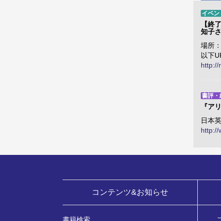
イベン
【終
知子
場所：
以下U
http:/
書評・
『ア
日本
http:/
コンテンツ&お知らせ
書籍検索