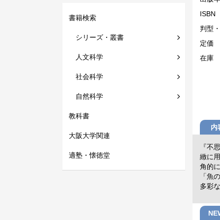
ISBN
書籍検索
判型
シリーズ・叢書
定価
人文科学
在庫
社会科学
自然科学
教科書
内
大阪大学関連
『不
適塾・懐徳堂
緻に
角的
「魚
多彩
N