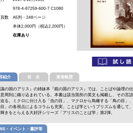
978-4-87259-600-7 C1080
・頁数
A5判・248ページ
本体2,000円（税込2,200円）
在庫あり
容紹介
目 次
著者略歴
思議の国のアリス』の姉妹本『鏡の国のアリス』では、ことばや論理の
用意周到に織り込まれている。本書は該当箇所の英文も掲載し、その言
に迫る。ミクロに分け入る「虫の目」、マクロから鳥瞰する「鳥の目」
の目」の各視点によるコラムも充実。ことば学というプリズムを通して
な輝きをとらえる大好評シリーズ「アリスのことば学」第2弾。
EWS・イベント・書評等