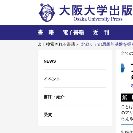
書 籍
電子書籍
近 刊
よく検索される書籍＞
北欧ケアの思想的基盤を掘
l'enseignement du français au Japon; Bilan et prop
全て
NEWS
イベント
書評・紹介
紙 
こと
のア
受賞
らえ
出版