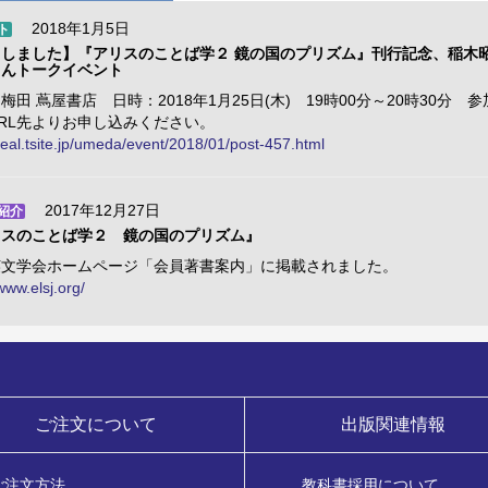
2018年1月5日
ト
了しました】『アリスのことば学２ 鏡の国のプリズム』刊行記念、稲木
さんトークイベント
梅田 蔦屋書店 日時：2018年1月25日(木) 19時00分～20時30分 
RL先よりお申し込みください。
/real.tsite.jp/umeda/event/2018/01/post-457.html
2017年12月27日
紹介
リスのことば学２ 鏡の国のプリズム』
英文学会ホームページ「会員著書案内」に掲載されました。
/www.elsj.org/
ご注文について
出版関連情報
ご注文方法
教科書採用について