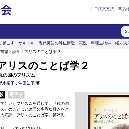
|
ご注文方法
|
書店
り起こす
サルトル
現代英語の等位構造
実況・料理生物学
緒方洪
ositions
の書籍
語学
アリスのことば学２
アリスのことば学２
鏡の国のプリズム
稲木昭子
，
沖田知子
著
版
電子版
ば学というプリズムを通して、『鏡の国
リス』のことばと論理の多彩な輝きをと
る大好評「アリスのことば学」第2弾。
年月
2017年12月01日