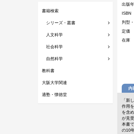
出版
書籍検索
ISBN
判型
シリーズ・叢書
定価
人文科学
在庫
社会科学
自然科学
教科書
大阪大学関連
内
適塾・懐徳堂
「新
作用
を含
が見
本書
の1