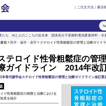
|
ご注文方法
|
書店
者たち
AIと人のこころの近未来
固体高分子形燃料電池要素材料・水
る企業家の諸系譜
の書籍
医学・歯学・薬学
ステロイド性骨粗鬆症の管理と治療ガイドライ
版
ステロイド性骨粗鬆症の管
療ガイドライン 2014年改
日本骨代謝学会ステロイド性骨粗鬆症の管理と治療ガイドライン改訂委
版
ロイド性骨粗鬆症の病態と治療における
の知見を紹介