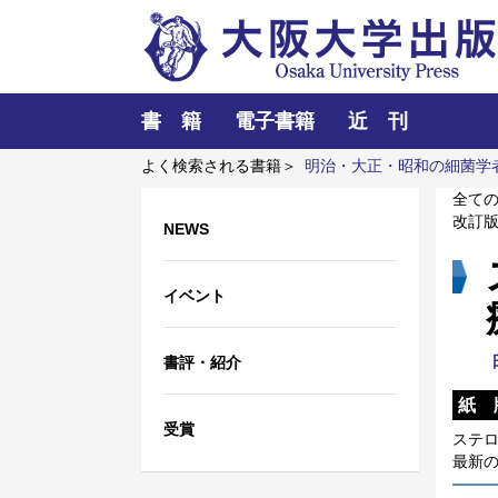
書 籍
電子書籍
近 刊
よく検索される書籍＞
明治・大正・昭和の細菌学
異文化理解
ポンプの流体力学
近代日本におけ
全て
改訂
NEWS
イベント
書評・紹介
紙 
受賞
ステ
最新