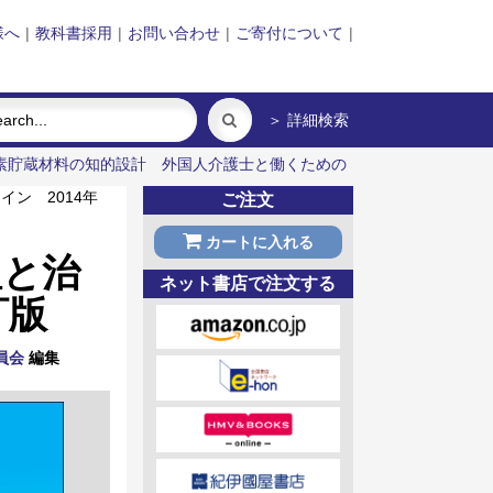
様へ
|
教科書採用
|
お問い合わせ
|
ご寄付について
|
＞ 詳細検索
素貯蔵材料の知的設計
外国人介護士と働くための
ン 2014年
ご注文
カートに入れる
理と治
ネット書店で注文する
訂版
員会
編集