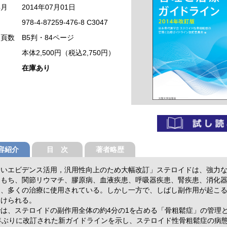
年月
2014年07月01日
978-4-87259-476-8 C3047
・頁数
B5判・84ページ
本体2,500円（税込2,750円）
在庫あり
容紹介
目 次
著者略歴
しいエビデンス活用，汎用性向上のため大幅改訂」ステロイドは、強力
をもち、関節リウマチ、膠原病、血液疾患、呼吸器疾患、腎疾患、消化
め、多くの治療に使用されている。しかし一方で、しばし副作用が起こ
受けられる。
では、ステロイドの副作用全体の約4分の1を占める「骨粗鬆症」の管理
0年ぶりに改訂された新ガイドラインを示し、ステロイド性骨粗鬆症の病