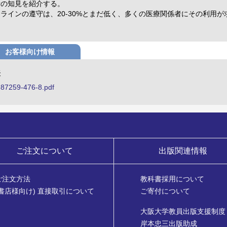
新の知見を紹介する。
ラインの遵守は、20-30%とまだ低く、多くの医療関係者にその利用が
お客様向け情報
表
-87259-476-8.pdf
ご注文について
出版関連情報
ご注文方法
教科書採用について
(書店様向け) 直接取引について
ご寄付について
大阪大学教員出版支援制度
岸本忠三出版助成