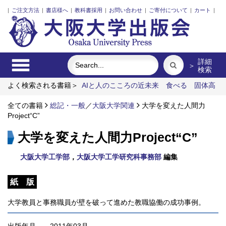
|
ご注文方法
|
書店様へ
|
教科書採用
|
お問い合わせ
|
ご寄付について
|
カート
|
詳細
＞
検索
よく検索される書籍＞
AIと人のこころの近未来
食べる
固体高
分子形燃料電池要素材料・水素貯蔵材料の知的設計
レーザーと
プラズマと粒子ビーム
全ての書籍
総記・一般
公文書をアーカイブする
／
大阪大学関連
大学を変えた人間力
ワーキングメ
モリと人間の知性
Project“C”
大学を変えた人間力Project“C”
大阪大学工学部
，
大阪大学工学研究科事務部
編集
紙 版
大学教員と事務職員が壁を破って進めた教職協働の成功事例。
出版年月
2011年03月